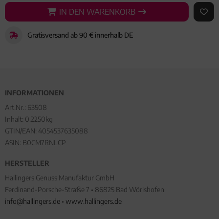
IN DEN WARENKORB
IN DEN WARENKORB
AUF 
Gratisversand ab 90 € innerhalb DE
INFORMATIONEN
Art.Nr.:
63508
Inhalt: 0.2250kg
GTIN/EAN:
4054537635088
ASIN: B0CM7RNLCP
HERSTELLER
Hallingers Genuss Manufaktur GmbH
Ferdinand-Porsche-Straße 7 • 86825 Bad Wörishofen
info@hallingers.de
•
www.hallingers.de