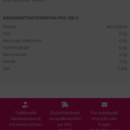
NÄHRWERTINFORMATION PRO 100 G
Energie
4kJ / 0,9kcal
Fett
0,4g
davon ges. Fettsäuren
0,2g
Kohlenhydrate
0,4g
davon Zucker
0,3g
Eiweiß
0,5g
Salz
0,01g
Traditionelle
Deutschlandweit
Für individuelle
Handwerkskunst
versandkostenfrei
Wünsche oder
mit Hand und Herz
per DHL
Fragen