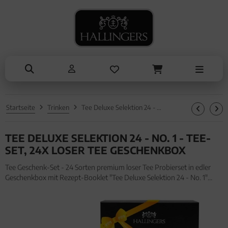
NASCHEN
ANLÄSSE
SOMMER
KOCHEN
ALLES ANZEIGEN AUS SOMMER
ALLES ANZEIGEN AUS NASCHEN
ALLES ANZEIGEN AUS KOCHEN
ALLES ANZEIGEN AUS ANLÄSSE
Eistee
Schokolade
Einzelgewürz
Entschuldigung
Genüsse
Pralinen
Essig & Öl
Kleine Aufmerksamkeiten
Grillen
Genüsse
Sets
Muttertag & Vatertag
Startseite
Trinken
Tee Deluxe Selektion 24 - No. 1 - Tee-Set, 24x loser Tee Geschenkbox
Liköre
Müsli
Brot & Pasta
Ostern
TEE DELUXE SELEKTION 24 - NO. 1 - TEE-
Honig & Konfitüren
Sommer
SET, 24X LOSER TEE GESCHENKBOX
Valentinstag
Tee Geschenk-Set - 24 Sorten premium loser Tee Probierset in edler
Geschenkbox mit Rezept-Booklet "Tee Deluxe Selektion 24 - No. 1"
Weihnachten
(225g, Set) für Frauen Männer. Tee Geschenk-Set - 24 Sorten premium
loser Tee Probierset in edler Geschenkbox mit Rezept-Bo
Liebe & Hochzeit
Danke