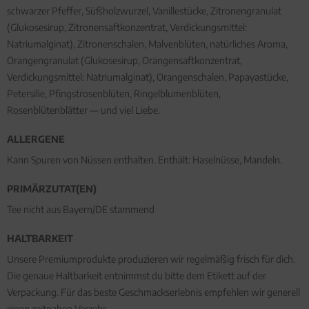
schwarzer Pfeffer, Süßholzwurzel, Vanillestücke, Zitronengranulat
(Glukosesirup, Zitronensaftkonzentrat, Verdickungsmittel:
Natriumalginat), Zitronenschalen, Malvenblüten, natürliches Aroma,
Orangengranulat (Glukosesirup, Orangensaftkonzentrat,
Verdickungsmittel: Natriumalginat), Orangenschalen, Papayastücke,
Petersilie, Pfingstrosenblüten, Ringelblumenblüten,
Rosenblütenblätter — und viel Liebe.
ALLERGENE
Kann Spuren von Nüssen enthalten. Enthält: Haselnüsse, Mandeln.
PRIMÄRZUTAT(EN)
Tee nicht aus Bayern/DE stammend
HALTBARKEIT
Unsere Premiumprodukte produzieren wir regelmäßig frisch für dich.
Die genaue Haltbarkeit entnimmst du bitte dem Etikett auf der
Verpackung. Für das beste Geschmackserlebnis empfehlen wir generell
einen zeitnahen Verzehr.