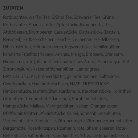
ZUTATEN
Rotbuschtee, weißer Tee, Grüner Tee, Schwarzer Tee, Grüner
Rotbuschtee, Ananasstücke, Apfelstücke, Brombeerblätter,
Attichbeeren, Brombeeren, Cassisstücke, Dattelstücke (Datteln,
Reismehl), Erdbeerscheiben, Fenchel, Gojibeeren, Heidelbeeren,
Hibiskusblüten, Holunderbeeren, Ingwerstücke, Kamillenblüten,
kandierte Früchte: (Papaya, Ananas, Mango, Erdbeere, Cranberry,
Himbeeren, rote Johannisbeere, natürliches Aroma, Säuerungsmittel:
Zitronensäure), Katzenpfötchenblüten, Lemongrass,
MANDELSTÜCKE, Erdbeerblätter, gelbe Sultaninen, Sultaninen,
Gewürznelken, Hagebuttenschalen, HASELNUSSSTÜCKE,
Himbeerstücke, Jasminblüten, Kardamom, Karottenstücke, Korinthen
(Korinthen, Trennmittel: Pflanzenöl), Kornblumenblüten,
Mangostücke, Melisse, Moringablätter, Nelken, Orangenecken,
Pfefferminzblätter, Pfirsichstücke, Salbei, Sonnenblumenblüten,
Verbenenblätter, Zimtstücke, Zitronenmyrte, Zitronenverbenenblätter,
Bergamotte, Rosenknospen, Rosmarin, rote Johannisbeeren, Rote-
Bete-Stücke, Saflorblüten, Sauerkirschen, Schwarze Johannisbeeren,