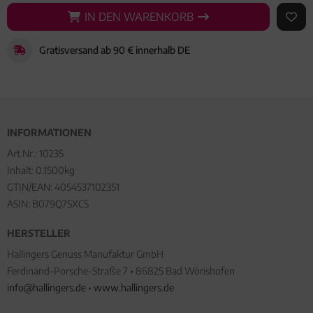
IN DEN WARENKORB
IN DEN WARENKORB
AUF 
Gratisversand ab 90 € innerhalb DE
INFORMATIONEN
Art.Nr.:
10235
Inhalt: 0.1500kg
GTIN/EAN:
4054537102351
ASIN: B079Q7SXC5
HERSTELLER
Hallingers Genuss Manufaktur GmbH
Ferdinand-Porsche-Straße 7 • 86825 Bad Wörishofen
info@hallingers.de
•
www.hallingers.de