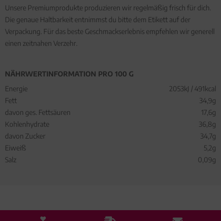
Unsere Premiumprodukte produzieren wir regelmäßig frisch für dich.
Die genaue Haltbarkeit entnimmst du bitte dem Etikett auf der
Verpackung. Für das beste Geschmackserlebnis empfehlen wir generell
einen zeitnahen Verzehr.
NÄHRWERTINFORMATION PRO 100 G
Energie
2053kJ / 491kcal
Fett
34,9g
davon ges. Fettsäuren
17,6g
Kohlenhydrate
36,8g
davon Zucker
34,7g
Eiweiß
5,2g
Salz
0,09g