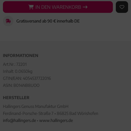
IN DEN WARENKORB
IN DEN WARENKORB
AUF 
Gratisversand ab 90 € innerhalb DE
INFORMATIONEN
Art.Nr.:
72201
Inhalt: 0.0650kg
GTIN/EAN:
4054537722016
ASIN: B014NB8UOO
HERSTELLER
Hallingers Genuss Manufaktur GmbH
Ferdinand-Porsche-Straße 7 • 86825 Bad Wörishofen
info@hallingers.de
•
www.hallingers.de