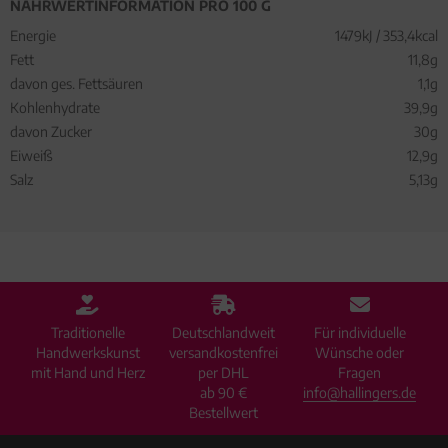
NÄHRWERTINFORMATION PRO 100 G
Energie
1479kJ / 353,4kcal
Fett
11,8g
davon ges. Fettsäuren
1,1g
Kohlenhydrate
39,9g
davon Zucker
30g
Eiweiß
12,9g
Salz
5,13g
Traditionelle
Deutschlandweit
Für individuelle
Handwerkskunst
versandkostenfrei
Wünsche oder
mit Hand und Herz
per DHL
Fragen
ab 90 €
info@hallingers.de
Bestellwert