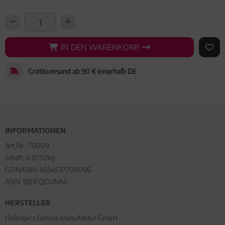
IN DEN WARENKORB
IN DEN WARENKORB
AUF 
Gratisversand ab 90 € innerhalb DE
INFORMATIONEN
Art.Nr.:
70809
Inhalt: 0.0750kg
GTIN/EAN:
4054537708096
ASIN: B01FQOUNA6
HERSTELLER
Hallingers Genuss Manufaktur GmbH