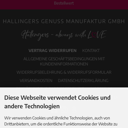
Bestellwert
HALLINGERS GENUSS MANUFAKTUR GMBH
VERTRAG WIDERRUFEN
KONTAKT
ALLGEMEINE GESCHÄFTSBEDINGUNGEN MIT
KUNDENINFORMATIONEN
WIDERRUFSBELEHRUNG & WIDERRUFSFORMULAR
VERSANDKOSTEN
DATENSCHUTZERKLÄRUNG
ERKLÄRUNG ZUR BARRIEREFREIHEIT
IMPRESSUM
Diese Webseite verwendet Cookies und
COOKIE EINSTELLUNGEN
PDF-KATALOG
NEWSLETTER
andere Technologien
Wir verwenden Cookies und ähnliche Technologien, auch von
Drittanbietern, um die ordentliche Funktionsweise der Website zu