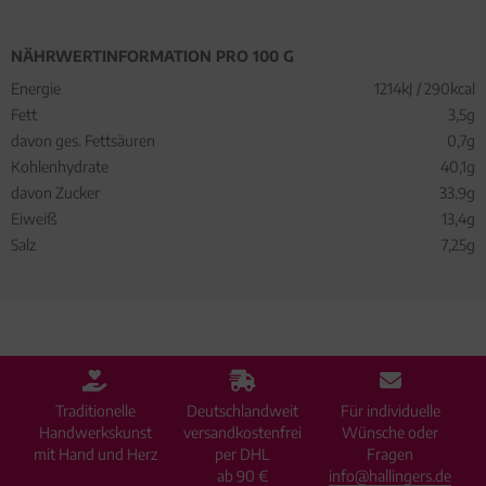
NÄHRWERTINFORMATION PRO 100 G
Energie
1214kJ / 290kcal
Fett
3,5g
davon ges. Fettsäuren
0,7g
Kohlenhydrate
40,1g
davon Zucker
33,9g
Eiweiß
13,4g
Salz
7,25g
Traditionelle
Deutschlandweit
Für individuelle
Handwerkskunst
versandkostenfrei
Wünsche oder
mit Hand und Herz
per DHL
Fragen
ab 90 €
info@hallingers.de