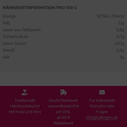
NÄHRWERTINFORMATION PRO 100 G
Energie
1078kJ / 258kcal
Fett
3,1g
davon ges. Fettsäuren
0,6g
Kohlenhydrate
41,7g
davon Zucker
40,1g
Eiweiß
6,9g
Salz
5g
Traditionelle
Deutschlandweit
Für individuelle
Handwerkskunst
versandkostenfrei
Wünsche oder
mit Hand und Herz
per DHL
Fragen
ab 90 €
info@hallingers.de
Bestellwert