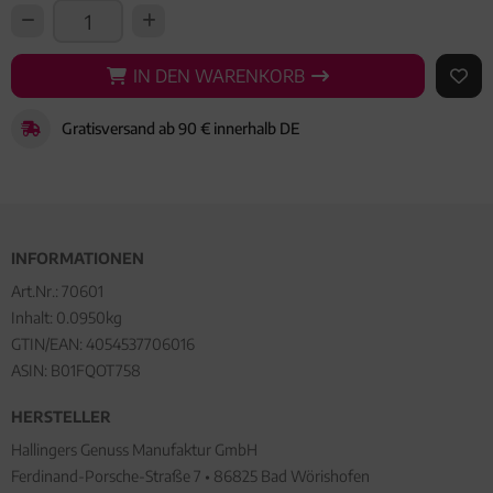
IN DEN WARENKORB
IN DEN WARENKORB
AUF 
Gratisversand ab 90 € innerhalb DE
INFORMATIONEN
Art.Nr.:
70601
Inhalt: 0.0950kg
GTIN/EAN:
4054537706016
ASIN: B01FQOT758
HERSTELLER
Hallingers Genuss Manufaktur GmbH
Ferdinand-Porsche-Straße 7 • 86825 Bad Wörishofen