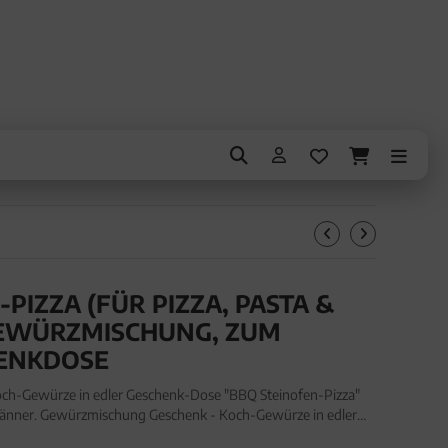
PIZZA (FÜR PIZZA, PASTA &
 GEWÜRZMISCHUNG, ZUM
ENKDOSE
h-Gewürze in edler Geschenk-Dose "BBQ Steinofen-Pizza"
änner. Gewürzmischung Geschenk - Koch-Gewürze in edler
Pizza" (40g, Aromadose) für Frauen Männer