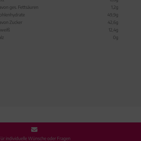
avon ges. Fettsäuren
1,2g
ohlenhydrate
49,9g
avon Zucker
42,6g
iweiß
12,4g
alz
0g
Für individuelle Wünsche oder Fragen