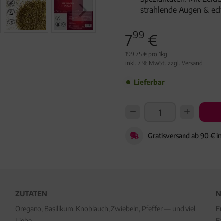
strahlende Augen & ec
99
7
€
199,75 € pro 1kg
inkl. 7 % MwSt. zzgl.
Versand
Lieferbar
Gratisversand ab 90 € i
ZUTATEN
N
Oregano, Basilikum, Knoblauch, Zwiebeln, Pfeffer — und viel
E
Liebe.
F