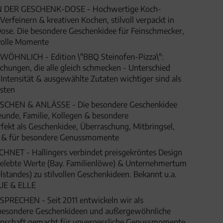
DER GESCHENK-DOSE - Hochwertige Koch-
rfeinern & kreativen Kochen, stilvoll verpackt in
ose. Die besondere Geschenkidee für Feinschmecker,
olle Momente
HNLICH - Edition \"BBQ Steinofen-Pizza\":
hungen, die alle gleich schmecken - Unterschied
, Intensität & ausgewählte Zutaten wichtiger sind als
osten
HEN & ANLÄSSE - Die besondere Geschenkidee
eunde, Familie, Kollegen & besondere
fekt als Geschenkidee, Überraschung, Mitbringsel,
t & für besondere Genussmomente
ET - Hallingers verbindet preisgekröntes Design
 gelebte Werte (Bay. Familienlöwe) & Unternehmertum
lstandes) zu stilvollen Geschenkideen. Bekannt u.a.
UE & ELLE
SPRECHEN - Seit 2011 entwickeln wir als
besondere Geschenkideen und außergewöhnliche
denschaft gemacht für unvergessliche Genussmomente,