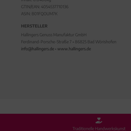
GTIN/EAN:
4054537710136
ASIN: B01FQOUM7K
HERSTELLER
Hallingers Genuss Manufaktur GmbH
Ferdinand-Porsche-Straße 7 • 86825 Bad Wörishofen
info@hallingers.de
•
www.hallingers.de
Traditionelle Handwerkskunst