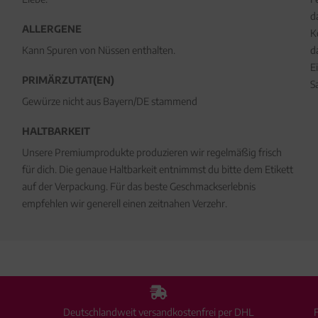
d
ALLERGENE
K
Kann Spuren von Nüssen enthalten.
d
E
PRIMÄRZUTAT(EN)
S
Gewürze nicht aus Bayern/DE stammend
HALTBARKEIT
Unsere Premiumprodukte produzieren wir regelmäßig frisch
für dich. Die genaue Haltbarkeit entnimmst du bitte dem Etikett
auf der Verpackung. Für das beste Geschmackserlebnis
empfehlen wir generell einen zeitnahen Verzehr.
Deutschlandweit versandkostenfrei per DHL