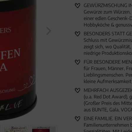
GEWÜRZMISCHUNG IN 
Gewürze zum Würzen, Ve
einer edlen Geschenk-D
Hobbyköche & genussv
BESONDERS STATT GEWÖ
Schluss mit Gewürzmisc
zeigt sich, wo Qualität
niedrige Produktionsk
FÜR BESONDERE MENSC
für Frauen, Männer, Fr
Lieblingsmenschen. Per
kleine Aufmerksamkei
MEHRFACH AUSGEZEICHN
(u.a. Red Dot Award),
(Großer Preis des Mitte
aus BUNTE, Gala, VOG
EINE FAMILIE. EIN VER
Familienunternehmen 
Spezialitäten. Mit Lei