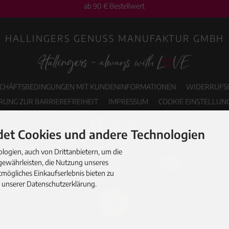
ab 90 € Bestellwert
HALLINGERS GENUSS MANUFAKTUR GMBH
SCHÄFTSBEDINGUNGEN MIT KUNDENINFORMATIONEN
WIDERRUFS
RUNG ZUR BARRIEREFREIHEIT
IMPRESSUM
COOKIE EINSTELLUN
et Cookies und andere Technologien
ogien, auch von Drittanbietern, um die
gewährleisten, die Nutzung unseres
mögliches Einkaufserlebnis bieten zu
n unserer Datenschutzerklärung.