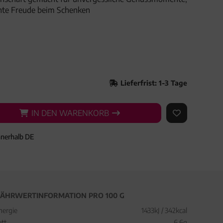
hte Freude beim Schenken
Lieferfrist: 1-3 Tage
IN DEN WARENKORB
IN DEN WARENKORB
AUF DEN ME
nnerhalb DE
ÄHRWERTINFORMATION PRO 100 G
nergie
1433kJ / 342kcal
ett
6,6g