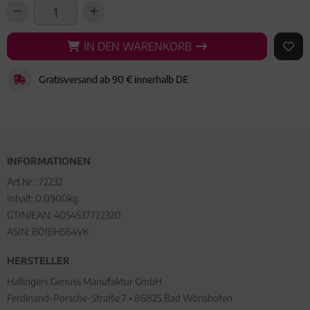
IN DEN WARENKORB
IN DEN WARENKORB
AUF 
Gratisversand ab 90 € innerhalb DE
INFORMATIONEN
Art.Nr.:
72232
Inhalt: 0.0900kg
GTIN/EAN:
4054537722320
ASIN: B01BH564VK
HERSTELLER
Hallingers Genuss Manufaktur GmbH
Ferdinand-Porsche-Straße 7 • 86825 Bad Wörishofen