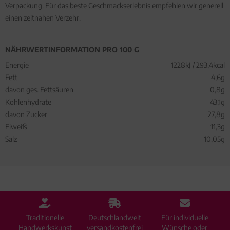
Verpackung. Für das beste Geschmackserlebnis empfehlen wir generell
einen zeitnahen Verzehr.
NÄHRWERTINFORMATION PRO 100 G
Energie
1228kJ / 293,4kcal
Fett
4,6g
davon ges. Fettsäuren
0,8g
Kohlenhydrate
43,1g
davon Zucker
27,8g
Eiweiß
11,3g
Salz
10,05g
Traditionelle
Deutschlandweit
Für individuelle
Handwerkskunst
versandkostenfrei
Wünsche oder