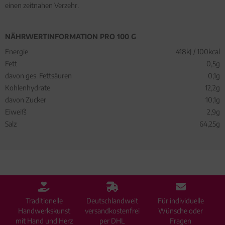
einen zeitnahen Verzehr.
NÄHRWERTINFORMATION PRO 100 G
Energie
418kJ / 100kcal
Fett
0,5g
davon ges. Fettsäuren
0,1g
Kohlenhydrate
12,2g
davon Zucker
10,1g
Eiweiß
2,9g
Salz
64,25g
Traditionelle
Deutschlandweit
Für individuelle
Handwerkskunst
versandkostenfrei
Wünsche oder
mit Hand und Herz
per DHL
Fragen