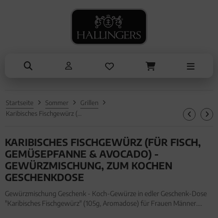
NASCHEN
ANLÄSSE
TRINKEN
KOCHEN
ALLES ANZEIGEN AUS TRINKEN
ALLES ANZEIGEN AUS NASCHEN
ALLES ANZEIGEN AUS KOCHEN
ALLES ANZEIGEN AUS ANLÄSSE
Tee
Schokolade
Einzelgewürz
Entschuldigung
Kaffee
Pralinen
Essig & Öl
Kleine Aufmerksamkeiten
Liköre, Gin & mehr
Genüsse
Sets
Muttertag & Vatertag
Startseite
Sommer
Grillen
Müsli
Brot & Pasta
Ostern
Karibisches Fischgewürz (für Fisch, Gemüsepfanne & Avocado) - Gewürzmischung, zum Kochen Geschenkdose
Honig & Konfitüren
Sommer
KARIBISCHES FISCHGEWÜRZ (FÜR FISCH,
Valentinstag
GEMÜSEPFANNE & AVOCADO) -
GEWÜRZMISCHUNG, ZUM KOCHEN
Weihnachten
GESCHENKDOSE
Liebe & Hochzeit
Gewürzmischung Geschenk - Koch-Gewürze in edler Geschenk-Dose
"Karibisches Fischgewürz" (105g, Aromadose) für Frauen Männer.
Danke
Gewürzmischung Geschenk - Koch-Gewürze in edler Geschenk-Dose