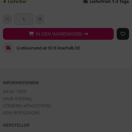
Lieferbar
Lieferfrist: 1-3 Tage
IN DEN WARENKORB
IN DEN WARENKORB
AUF 
Gratisversand ab 90 € innerhalb DE
INFORMATIONEN
Art.Nr.:
71015
Inhalt: 0.1050kg
GTIN/EAN:
4054537710150
ASIN: B01FQOUQ9O
HERSTELLER