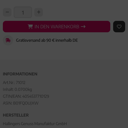
IN DEN WARENKORB
IN DEN WARENKORB
AUF 
Gratisversand ab 90 € innerhalb DE
INFORMATIONEN
Art.Nr.:
71012
Inhalt: 0.0700kg
GTIN/EAN:
4054537710129
ASIN: B01FQOUJXW
HERSTELLER
Hallingers Genuss Manufaktur GmbH