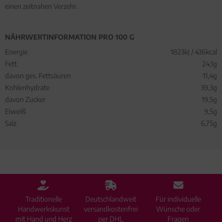
einen zeitnahen Verzehr.
NÄHRWERTINFORMATION PRO 100 G
Energie
1823kJ / 436kcal
Fett
24,1g
davon ges. Fettsäuren
11,4g
Kohlenhydrate
39,3g
davon Zucker
19,5g
Eiweiß
9,5g
Salz
6,75g
Traditionelle
Deutschlandweit
Für individuelle
Handwerkskunst
versandkostenfrei
Wünsche oder
mit Hand und Herz
per DHL
Fragen