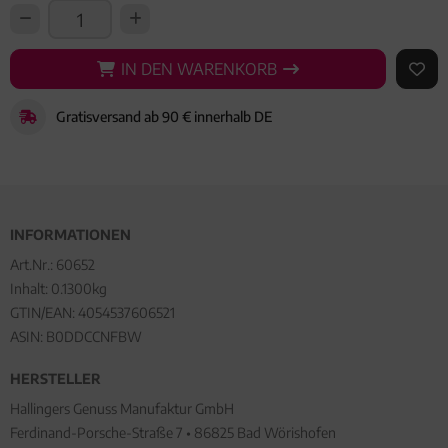
IN DEN WARENKORB
IN DEN WARENKORB
AUF 
Gratisversand ab 90 € innerhalb DE
INFORMATIONEN
Art.Nr.:
60652
Inhalt: 0.1300kg
GTIN/EAN:
4054537606521
ASIN: B0DDCCNFBW
HERSTELLER
Hallingers Genuss Manufaktur GmbH
Ferdinand-Porsche-Straße 7 • 86825 Bad Wörishofen