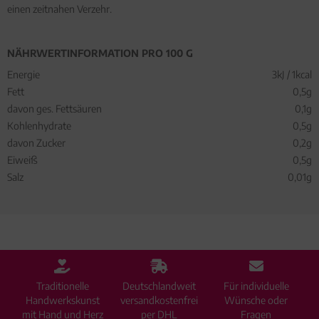
einen zeitnahen Verzehr.
NÄHRWERTINFORMATION PRO 100 G
Energie
3kJ / 1kcal
Fett
0,5g
davon ges. Fettsäuren
0,1g
Kohlenhydrate
0,5g
davon Zucker
0,2g
Eiweiß
0,5g
Salz
0,01g
Traditionelle
Deutschlandweit
Für individuelle
Handwerkskunst
versandkostenfrei
Wünsche oder
mit Hand und Herz
per DHL
Fragen