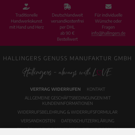
Traditionelle
Deutschlandweit
Für individuelle
Handwerkskunst
versandkostenfrei
Wünsche oder
mit Hand und Herz
per DHL
Fragen
ab 90 €
info@hallingers.de
Bestellwert
HALLINGERS GENUSS MANUFAKTUR GMBH
VERTRAG WIDERRUFEN
KONTAKT
ALLGEMEINE GESCHÄFTSBEDINGUNGEN MIT
KUNDENINFORMATIONEN
WIDERRUFSBELEHRUNG & WIDERRUFSFORMULAR
VERSANDKOSTEN
DATENSCHUTZERKLÄRUNG
ERKLÄRUNG ZUR BARRIEREFREIHEIT
IMPRESSUM