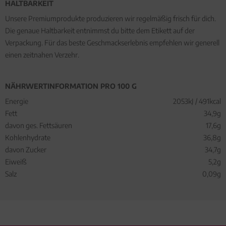
HALTBARKEIT
Unsere Premiumprodukte produzieren wir regelmäßig frisch für dich.
Die genaue Haltbarkeit entnimmst du bitte dem Etikett auf der
Verpackung. Für das beste Geschmackserlebnis empfehlen wir generell
einen zeitnahen Verzehr.
NÄHRWERTINFORMATION PRO 100 G
Energie
2053kJ / 491kcal
Fett
34,9g
davon ges. Fettsäuren
17,6g
Kohlenhydrate
36,8g
davon Zucker
34,7g
Eiweiß
5,2g
Salz
0,09g