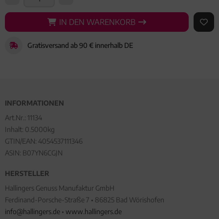
IN DEN WARENKORB
IN DEN WARENKORB
AUF 
Gratisversand ab 90 € innerhalb DE
INFORMATIONEN
Art.Nr.:
11134
Inhalt: 0.5000kg
GTIN/EAN:
4054537111346
ASIN: B07YN6CGJN
HERSTELLER
Hallingers Genuss Manufaktur GmbH
Ferdinand-Porsche-Straße 7 • 86825 Bad Wörishofen
info@hallingers.de
•
www.hallingers.de