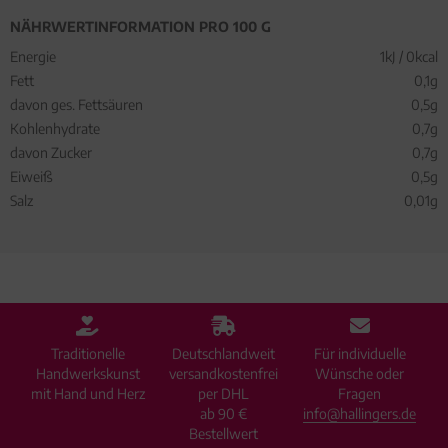
NÄHRWERTINFORMATION PRO 100 G
Energie
1kJ / 0kcal
Fett
0,1g
davon ges. Fettsäuren
0,5g
Kohlenhydrate
0,7g
davon Zucker
0,7g
Eiweiß
0,5g
Salz
0,01g
Traditionelle
Deutschlandweit
Für individuelle
Handwerkskunst
versandkostenfrei
Wünsche oder
mit Hand und Herz
per DHL
Fragen
ab 90 €
info@hallingers.de
Bestellwert