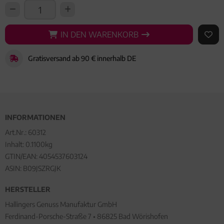
IN DEN WARENKORB
IN DEN WARENKORB
AUF 
Gratisversand ab 90 € innerhalb DE
INFORMATIONEN
Art.Nr.:
60312
Inhalt: 0.1100kg
GTIN/EAN:
4054537603124
ASIN: B09JSZRGJK
HERSTELLER
Hallingers Genuss Manufaktur GmbH
Ferdinand-Porsche-Straße 7 • 86825 Bad Wörishofen