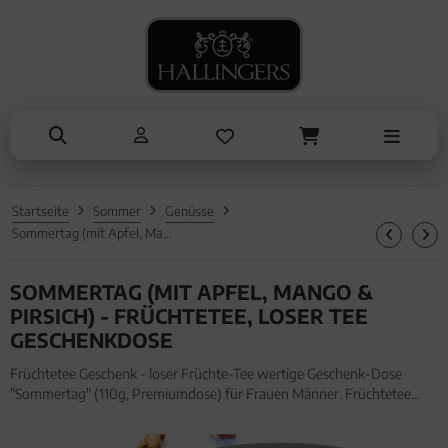
NASCHEN
ANLÄSSE
TRINKEN
KOCHEN
ALLES ANZEIGEN AUS TRINKEN
ALLES ANZEIGEN AUS NASCHEN
ALLES ANZEIGEN AUS KOCHEN
ALLES ANZEIGEN AUS ANLÄSSE
Tee
Schokolade
Einzelgewürz
Entschuldigung
Kaffee
Pralinen
Essig & Öl
Kleine Aufmerksamkeiten
Liköre, Gin & mehr
Genüsse
Sets
Muttertag & Vatertag
Startseite
Sommer
Genüsse
Müsli
Brot & Pasta
Ostern
Sommertag (mit Apfel, Mango & Pirsich) - Früchtetee, loser Tee Geschenkdose
Honig & Konfitüren
Sommer
SOMMERTAG (MIT APFEL, MANGO &
Valentinstag
PIRSICH) - FRÜCHTETEE, LOSER TEE
GESCHENKDOSE
Weihnachten
Früchtetee Geschenk - loser Früchte-Tee wertige Geschenk-Dose
"Sommertag" (110g, Premiumdose) für Frauen Männer. Früchtetee
Liebe & Hochzeit
Geschenk - loser Früchte-Tee wertige Geschenk-Dose "Sommertag"
(110g, Premiumdose) für Frauen Männer
Danke