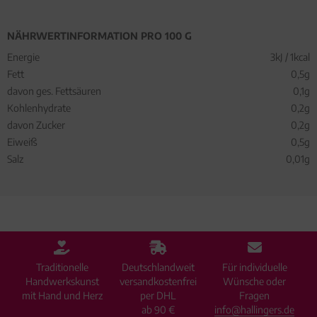
NÄHRWERTINFORMATION PRO 100 G
Energie
3kJ / 1kcal
Fett
0,5g
davon ges. Fettsäuren
0,1g
Kohlenhydrate
0,2g
davon Zucker
0,2g
Eiweiß
0,5g
Salz
0,01g
Traditionelle
Deutschlandweit
Für individuelle
Handwerkskunst
versandkostenfrei
Wünsche oder
mit Hand und Herz
per DHL
Fragen
ab 90 €
info@hallingers.de