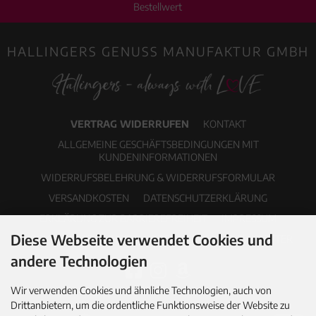
Bestellwert
HALLINGERS GENUSS MANUFAKTUR GMBH
VERTRAG WIDERRUFEN
KONTAKT
ALLGEMEINE GESCHÄFTSBEDINGUNGEN MIT
KUNDENINFORMATIONEN
WIDERRUFSBELEHRUNG & WIDERRUFSFORMULAR
VERSANDKOSTEN
DATENSCHUTZERKLÄRUNG
ERKLÄRUNG ZUR BARRIEREFREIHEIT
IMPRESSUM
Diese Webseite verwendet Cookies und
COOKIE EINSTELLUNGEN
PDF-KATALOG
NEWSLETTER
andere Technologien
Wir verwenden Cookies und ähnliche Technologien, auch von
Drittanbietern, um die ordentliche Funktionsweise der Website zu