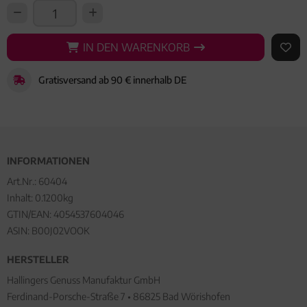
IN DEN WARENKORB
IN DEN WARENKORB
AUF 
Gratisversand ab 90 € innerhalb DE
INFORMATIONEN
Art.Nr.:
60404
Inhalt: 0.1200kg
GTIN/EAN:
4054537604046
ASIN: B00J02VOOK
HERSTELLER
Hallingers Genuss Manufaktur GmbH
Ferdinand-Porsche-Straße 7 • 86825 Bad Wörishofen