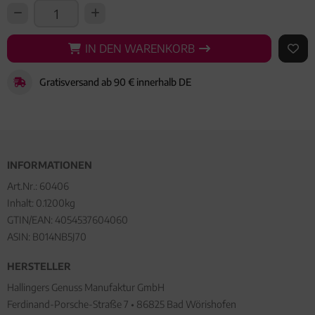
IN DEN WARENKORB
IN DEN WARENKORB
AUF 
Gratisversand ab 90 € innerhalb DE
INFORMATIONEN
Art.Nr.:
60406
Inhalt: 0.1200kg
GTIN/EAN:
4054537604060
ASIN: B014NB5J70
HERSTELLER
Hallingers Genuss Manufaktur GmbH
Ferdinand-Porsche-Straße 7 • 86825 Bad Wörishofen