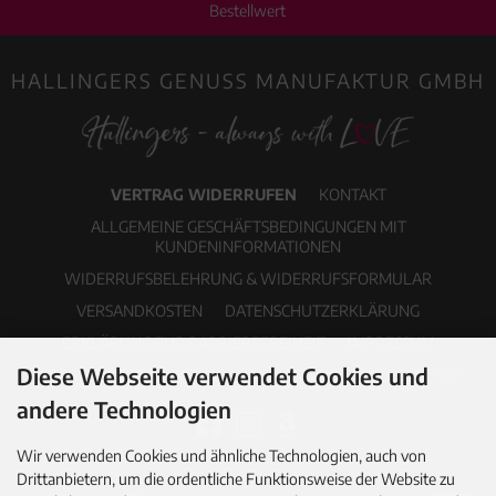
Bestellwert
HALLINGERS GENUSS MANUFAKTUR GMBH
VERTRAG WIDERRUFEN
KONTAKT
ALLGEMEINE GESCHÄFTSBEDINGUNGEN MIT
KUNDENINFORMATIONEN
WIDERRUFSBELEHRUNG & WIDERRUFSFORMULAR
VERSANDKOSTEN
DATENSCHUTZERKLÄRUNG
ERKLÄRUNG ZUR BARRIEREFREIHEIT
IMPRESSUM
Diese Webseite verwendet Cookies und
COOKIE EINSTELLUNGEN
PDF-KATALOG
NEWSLETTER
andere Technologien
Wir verwenden Cookies und ähnliche Technologien, auch von
Drittanbietern, um die ordentliche Funktionsweise der Website zu