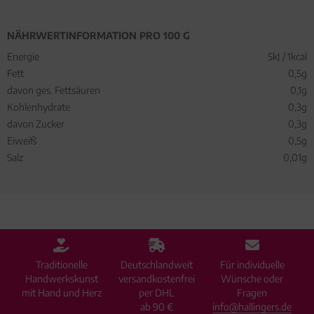
NÄHRWERTINFORMATION PRO 100 G
Energie
5kJ / 1kcal
Fett
0,5g
davon ges. Fettsäuren
0,1g
Kohlenhydrate
0,3g
davon Zucker
0,3g
Eiweiß
0,5g
Salz
0,01g
Traditionelle
Deutschlandweit
Für individuelle
Handwerkskunst
versandkostenfrei
Wünsche oder
mit Hand und Herz
per DHL
Fragen
ab 90 €
info@hallingers.de