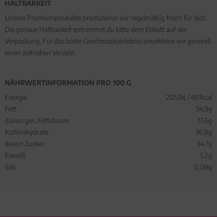
HALTBARKEIT
Unsere Premiumprodukte produzieren wir regelmäßig frisch für dich.
Die genaue Haltbarkeit entnimmst du bitte dem Etikett auf der
Verpackung. Für das beste Geschmackserlebnis empfehlen wir generell
einen zeitnahen Verzehr.
NÄHRWERTINFORMATION PRO 100 G
Energie
2053kJ / 491kcal
Fett
34,9g
davon ges. Fettsäuren
17,6g
Kohlenhydrate
36,8g
davon Zucker
34,7g
Eiweiß
5,2g
Salz
0,09g