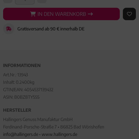
IN DEN WARENKORB
IN DEN WARENKORB
AUF 
Gratisversand ab 90 € innerhalb DE
INFORMATIONEN
Art.Nr.:
13943
Inhalt: 0.2400kg
GTIN/EAN:
4054537139432
ASIN: B0BZ8TY5SS
HERSTELLER
Hallingers Genuss Manufaktur GmbH
Ferdinand-Porsche-Straße 7 • 86825 Bad Wörishofen
info@hallingers.de
•
www.hallingers.de