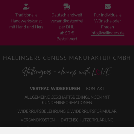
Traditionelle
Deutschlandweit
Für individuelle
Handwerkskunst
versandkostenfrei
Wünsche oder
mit Hand und Herz
per DHL
Fragen
ab 90 €
info@hallingers.de
Bestellwert
HALLINGERS GENUSS MANUFAKTUR GMBH
VERTRAG WIDERRUFEN
KONTAKT
ALLGEMEINE GESCHÄFTSBEDINGUNGEN MIT
KUNDENINFORMATIONEN
WIDERRUFSBELEHRUNG & WIDERRUFSFORMULAR
VERSANDKOSTEN
DATENSCHUTZERKLÄRUNG
ERKLÄRUNG ZUR BARRIEREFREIHEIT
IMPRESSUM