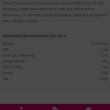
Unsere Premiumprodukte produzieren wir regelmäßig frisch für dich.
Die genaue Haltbarkeit entnimmst du bitte dem Etikett auf der
Verpackung. Für das beste Geschmackserlebnis empfehlen wir generell
einen zeitnahen Verzehr.
NÄHRWERTINFORMATION PRO 100 G
Energie
5kJ / 1,4kcal
Fett
0,3g
davon ges. Fettsäuren
0,3g
Kohlenhydrate
0,5g
davon Zucker
0,3g
Eiweiß
0,5g
Salz
0,01g