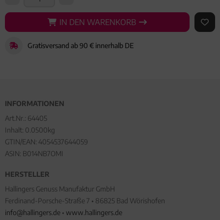
IN DEN WARENKORB
IN DEN WARENKORB
AUF 
Gratisversand ab 90 € innerhalb DE
INFORMATIONEN
Art.Nr.:
64405
Inhalt: 0.0500kg
GTIN/EAN:
4054537644059
ASIN: B014NB7OMI
HERSTELLER
Hallingers Genuss Manufaktur GmbH
Ferdinand-Porsche-Straße 7 • 86825 Bad Wörishofen
info@hallingers.de
•
www.hallingers.de