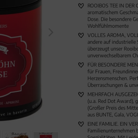
"Verwöhnpause" (120g, Pre
ROOIBOS TEE IN DER G
aromatischem Geschmack
Dose. Die besondere Ge
Wohlfühlmomente
VOLLES AROMA, VOLLE
andere auf industriell
überzeugt unser Rooibo
unverwechselbarem Ch
FÜR BESONDERE MENSC
für Frauen, Freundinne
Herzensmenschen. Perfe
Überraschungen & unve
MEHRFACH AUSGEZEICHN
(u.a. Red Dot Award),
(Großer Preis des Mitte
aus BUNTE, Gala, VOG
EINE FAMILIE. EIN VER
Familienunternehmen 
Spezialitäten. Mit Lei