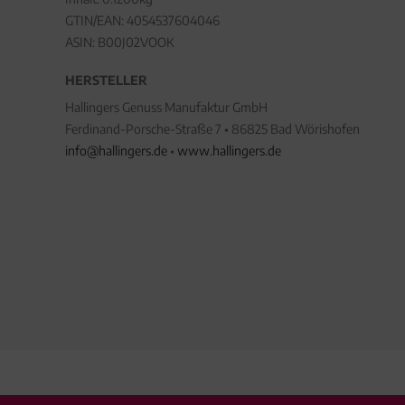
GTIN/EAN:
4054537604046
ASIN: B00J02VOOK
HERSTELLER
Hallingers Genuss Manufaktur GmbH
Ferdinand-Porsche-Straße 7 • 86825 Bad Wörishofen
info@hallingers.de
•
www.hallingers.de