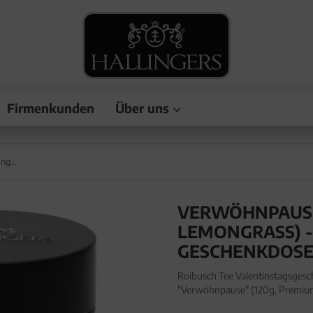
Firmenkunden
Über uns
Verwöhnpause (mit Orange, Aprikose & Lemongrass) - Roibusch Tee, loser Tee Geschenkdose
VERWÖHNPAUSE 
LEMONGRASS) -
GESCHENKDOS
Roibusch Tee Valentinstagsgesc
"Verwöhnpause" (120g, Premium
Valentinstagsgeschenk - loser 