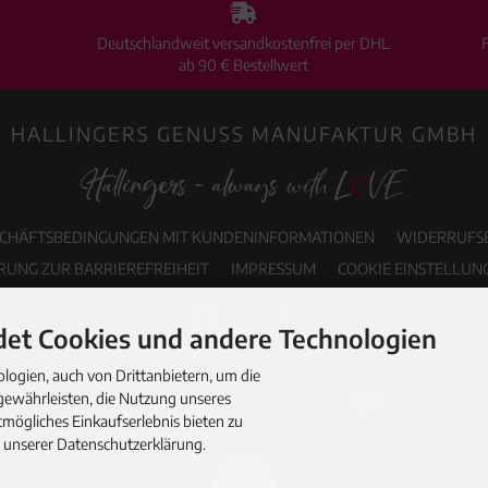
Deutschlandweit versandkostenfrei per DHL
ab 90 € Bestellwert
HALLINGERS GENUSS MANUFAKTUR GMBH
SCHÄFTSBEDINGUNGEN MIT KUNDENINFORMATIONEN
WIDERRUFS
RUNG ZUR BARRIEREFREIHEIT
IMPRESSUM
COOKIE EINSTELLUN
et Cookies und andere Technologien
ogien, auch von Drittanbietern, um die
gewährleisten, die Nutzung unseres
mögliches Einkaufserlebnis bieten zu
n unserer Datenschutzerklärung.