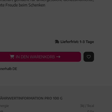
hte Freude beim Schenken
Lieferfrist: 1-3 Tage
IN DEN WARENKORB
IN DEN WARENKORB
AUF DEN ME
nnerhalb DE
ÄHRWERTINFORMATION PRO 100 G
nergie
3kJ / 1kcal
ett
0,5g