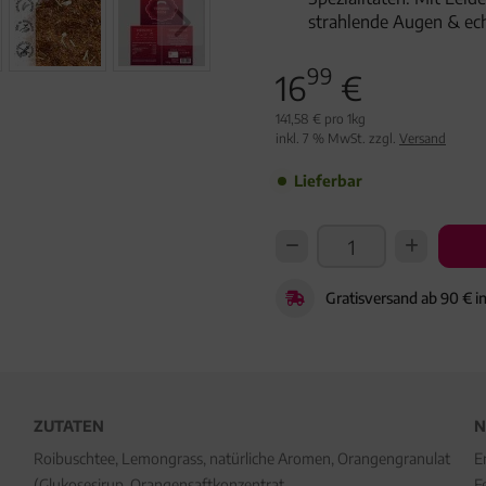
strahlende Augen & ec
99
16
€
141,58 € pro 1kg
inkl. 7 % MwSt. zzgl.
Versand
Lieferbar
Gratisversand ab 90 € i
ZUTATEN
N
Roibuschtee, Lemongrass, natürliche Aromen, Orangengranulat
E
(Glukosesirup, Orangensaftkonzentrat,
F