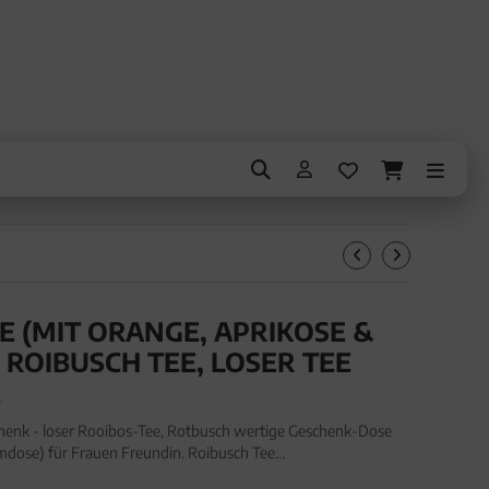
(MIT ORANGE, APRIKOSE &
 ROIBUSCH TEE, LOSER TEE
E
henk - loser Rooibos-Tee, Rotbusch wertige Geschenk-Dose
dose) für Frauen Freundin. Roibusch Tee
Rooibos-Tee, Rotbusch wertige Geschenk-Dose