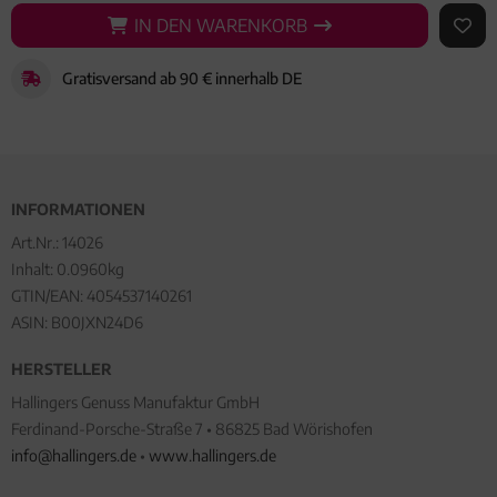
IN DEN WARENKORB
IN DEN WARENKORB
AUF 
Gratisversand ab 90 € innerhalb DE
INFORMATIONEN
Art.Nr.:
14026
Inhalt: 0.0960kg
GTIN/EAN:
4054537140261
ASIN: B00JXN24D6
HERSTELLER
Hallingers Genuss Manufaktur GmbH
Ferdinand-Porsche-Straße 7 • 86825 Bad Wörishofen
info@hallingers.de
•
www.hallingers.de