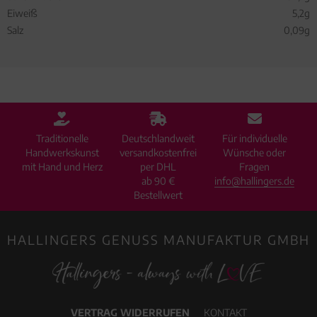
Eiweiß
5,2g
Salz
0,09g
Traditionelle
Deutschlandweit
Für individuelle
Handwerkskunst
versandkostenfrei
Wünsche oder
mit Hand und Herz
per DHL
Fragen
ab 90 €
info@hallingers.de
Bestellwert
HALLINGERS GENUSS MANUFAKTUR GMBH
VERTRAG WIDERRUFEN
KONTAKT