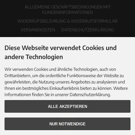
ALLGEMEINE GESCHÄFTSBEDINGUNGEN MIT
KUNDENINFORMATIONEN
WIDERRUFSBELEHRUNG & WIDERRUFSFORMULAR
VERSANDKOSTEN
DATENSCHUTZERKLÄRUNG
ERKLÄRUNG ZUR BARRIEREFREIHEIT
IMPRESSUM
Diese Webseite verwendet Cookies und
COOKIE EINSTELLUNGEN
PDF-KATALOG
NEWSLETTER
andere Technologien
Wir verwenden Cookies und ähnliche Technologien, auch von
Drittanbietern, um die ordentliche Funktionsweise der Website zu
gewährleisten, die Nutzung unseres Angebotes zu analysieren und
Ihnen ein bestmögliches Einkaufserlebnis bieten zu können. Weitere
Informationen finden Sie in unserer Datenschutzerklärung.
ALLE AKZEPTIEREN
NUR NOTWENDIGE