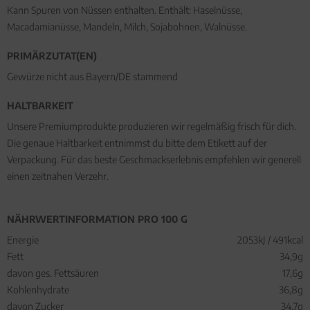
Kann Spuren von Nüssen enthalten. Enthält: Haselnüsse,
Macadamianüsse, Mandeln, Milch, Sojabohnen, Walnüsse.
PRIMÄRZUTAT(EN)
Gewürze nicht aus Bayern/DE stammend
HALTBARKEIT
Unsere Premiumprodukte produzieren wir regelmäßig frisch für dich.
Die genaue Haltbarkeit entnimmst du bitte dem Etikett auf der
Verpackung. Für das beste Geschmackserlebnis empfehlen wir generell
einen zeitnahen Verzehr.
NÄHRWERTINFORMATION PRO 100 G
Energie
2053kJ / 491kcal
Fett
34,9g
davon ges. Fettsäuren
17,6g
Kohlenhydrate
36,8g
davon Zucker
34,7g