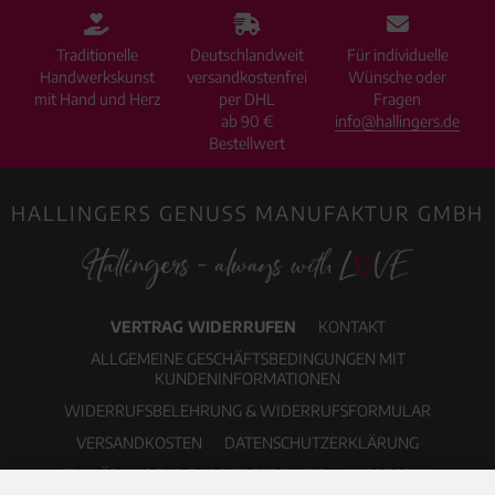
Traditionelle
Deutschlandweit
Für individuelle
Handwerkskunst
versandkostenfrei
Wünsche oder
mit Hand und Herz
per DHL
Fragen
ab 90 €
info@hallingers.de
Bestellwert
HALLINGERS GENUSS MANUFAKTUR GMBH
VERTRAG WIDERRUFEN
KONTAKT
ALLGEMEINE GESCHÄFTSBEDINGUNGEN MIT
KUNDENINFORMATIONEN
WIDERRUFSBELEHRUNG & WIDERRUFSFORMULAR
VERSANDKOSTEN
DATENSCHUTZERKLÄRUNG
ERKLÄRUNG ZUR BARRIEREFREIHEIT
IMPRESSUM