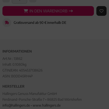
IN DEN WARENKORB
IN DEN WARENKORB
AUF 
Gratisversand ab 90 € innerhalb DE
INFORMATIONEN
Art.Nr.:
13862
Inhalt: 0.1080kg
GTIN/EAN:
4054537138626
ASIN: B0DD45RH4P
HERSTELLER
Hallingers Genuss Manufaktur GmbH
Ferdinand-Porsche-Straße 7 • 86825 Bad Wörishofen
info@hallingers.de
•
www.hallingers.de