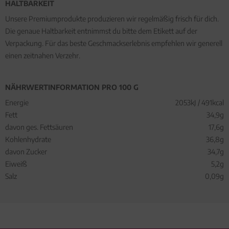
HALTBARKEIT
Unsere Premiumprodukte produzieren wir regelmäßig frisch für dich.
Die genaue Haltbarkeit entnimmst du bitte dem Etikett auf der
Verpackung. Für das beste Geschmackserlebnis empfehlen wir generell
einen zeitnahen Verzehr.
NÄHRWERTINFORMATION PRO 100 G
Energie
2053kJ / 491kcal
Fett
34,9g
davon ges. Fettsäuren
17,6g
Kohlenhydrate
36,8g
davon Zucker
34,7g
Eiweiß
5,2g
Salz
0,09g