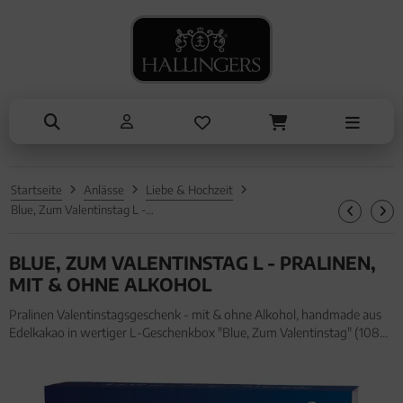
NASCHEN
SOMMER
TRINKEN
KOCHEN
ALLES ANZEIGEN AUS SOMMER
ALLES ANZEIGEN AUS TRINKEN
ALLES ANZEIGEN AUS NASCHEN
ALLES ANZEIGEN AUS KOCHEN
Eistee
Tee
Schokolade
Einzelgewürz
Genüsse
Kaffee
Pralinen
Essig & Öl
Grillen
Liköre, Gin & mehr
Genüsse
Sets
Startseite
Anlässe
Liebe & Hochzeit
Liköre
Müsli
Brot & Pasta
Blue, Zum Valentinstag L - Pralinen, mit & ohne Alkohol
Honig & Konfitüren
BLUE, ZUM VALENTINSTAG L - PRALINEN,
MIT & OHNE ALKOHOL
Pralinen Valentinstagsgeschenk - mit & ohne Alkohol, handmade aus
Edelkakao in wertiger L-Geschenkbox "Blue, Zum Valentinstag" (108g,
Pralinenbox) für Männer Freund. Pralinen Valentinstagsgeschenk - mit
& ohne Alkohol, handmade aus Edelkakao in wertiger L