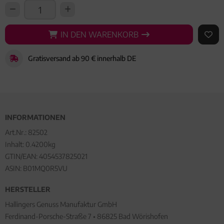
IN DEN WARENKORB
IN DEN WARENKORB
AUF 
Gratisversand ab 90 € innerhalb DE
INFORMATIONEN
Art.Nr.:
82502
Inhalt: 0.4200kg
GTIN/EAN:
4054537825021
ASIN: B01MQ0R5VU
HERSTELLER
Hallingers Genuss Manufaktur GmbH
Ferdinand-Porsche-Straße 7 • 86825 Bad Wörishofen