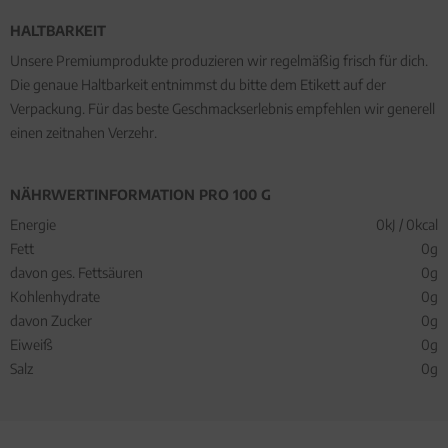
HALTBARKEIT
Unsere Premiumprodukte produzieren wir regelmäßig frisch für dich.
Die genaue Haltbarkeit entnimmst du bitte dem Etikett auf der
Verpackung. Für das beste Geschmackserlebnis empfehlen wir generell
einen zeitnahen Verzehr.
NÄHRWERTINFORMATION PRO 100 G
Energie
0kJ / 0kcal
Fett
0g
davon ges. Fettsäuren
0g
Kohlenhydrate
0g
davon Zucker
0g
Eiweiß
0g
Salz
0g