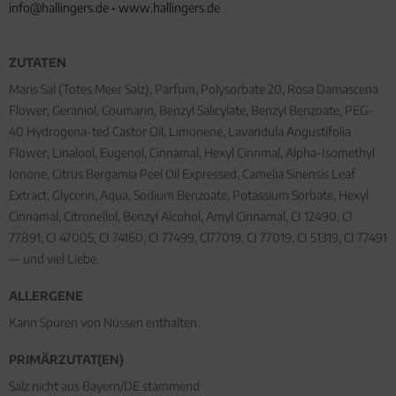
info@hallingers.de
•
www.hallingers.de
ZUTATEN
Maris Sal (Totes Meer Salz), Parfum, Polysorbate 20, Rosa Damascena
Flower, Geraniol, Coumarin, Benzyl Salicylate, Benzyl Benzoate, PEG-
40 Hydrogena-ted Castor Oil, Limonene, Lavandula Angustifolia
Flower, Linalool, Eugenol, Cinnamal, Hexyl Cinnmal, Alpha-Isomethyl
Ionone, Citrus Bergamia Peel Oil Expressed, Camelia Sinensis Leaf
Extract, Glycerin, Aqua, Sodium Benzoate, Potassium Sorbate, Hexyl
Cinnamal, Citronellol, Benzyl Alcohol, Amyl Cinnamal, CI 12490, CI
77891, CI 47005, CI 74160, CI 77499, Cl77019, CI 77019, CI 51319, CI 77491
— und viel Liebe.
ALLERGENE
Kann Spuren von Nüssen enthalten.
PRIMÄRZUTAT(EN)
Salz nicht aus Bayern/DE stammend