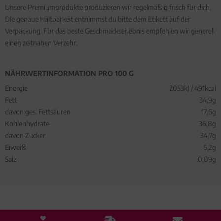
Unsere Premiumprodukte produzieren wir regelmäßig frisch für dich.
Die genaue Haltbarkeit entnimmst du bitte dem Etikett auf der
Verpackung. Für das beste Geschmackserlebnis empfehlen wir generell
einen zeitnahen Verzehr.
NÄHRWERTINFORMATION PRO 100 G
Energie
2053kJ / 491kcal
Fett
34,9g
davon ges. Fettsäuren
17,6g
Kohlenhydrate
36,8g
davon Zucker
34,7g
Eiweiß
5,2g
Salz
0,09g