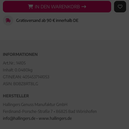
IN DEN WARENKORB
IN DEN WARENKORB
AUF 
Gratisversand ab 90 € innerhalb DE
INFORMATIONEN
Art.Nr.:
14105
Inhalt: 0.0480kg
GTIN/EAN:
4054537141053
ASIN: B0BZ8RT8LG
HERSTELLER
Hallingers Genuss Manufaktur GmbH
Ferdinand-Porsche-Straße 7 • 86825 Bad Wörishofen
info@hallingers.de
•
www.hallingers.de