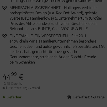
frühlingshafte Ostergeschenke & gemeinsame Momente
MEHRFACH AUSGEZEICHNET - Hallingers verbindet
preisgekröntes Design (u.a. Red Dot Award), gelebte
Werte (Bay. Familienlöwe) & Unternehmertum (Großer
Preis des Mittelstandes) zu stilvollen Geschenkideen.
Bekannt u.a. aus BUNTE, Gala, VOGUE & ELLE
EINE FAMILIE. EIN VERSPRECHEN - Seit 2011
entwickeln wir als Familienunternehmen besondere
Geschenkideen und außergewöhnliche Spezialitäten. Mit
Leidenschaft gemacht für unvergessliche
Genussmomente, strahlende Augen & echte Freude
beim Schenken
99
44
€
112,48 € pro 1kg
inkl. 7 % MwSt. zzgl.
Versand
Lieferbar
Lieferfrist: 1-3 Tage