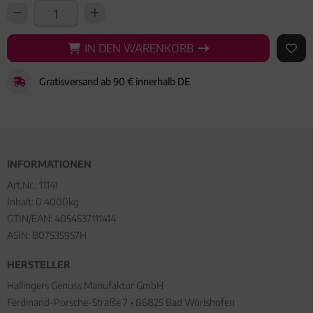
IN DEN WARENKORB
IN DEN WARENKORB
AUF 
Gratisversand ab 90 € innerhalb DE
INFORMATIONEN
Art.Nr.:
11141
Inhalt: 0.4000kg
GTIN/EAN:
4054537111414
ASIN: B07S35957H
HERSTELLER
Hallingers Genuss Manufaktur GmbH
Ferdinand-Porsche-Straße 7 • 86825 Bad Wörishofen