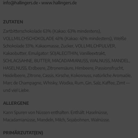
info@hallingers.de
•
www.hallingers.de
ZUTATEN
Zartbitterschokolade 63% (Kakao: 63% mindestens),
VOLLMILCHSCHOKOLADE 43% (Kakao: 43% mindestens), Weiße
Schokolade 33%, Kakaomasse, Zucker, VOLLMILCHPULVER,
Kakaobutter, Emulgator: SOJALECITHIN, Vanilleextrakt,
SCHLAGSAHNE, BUTTER, MACADAMIANUSS, WALNUSS, MANDEL,
HASELNUSS, Erdbeere, Zitronensäure, Himbeere, Passionsfrucht,
Heidelbeere, Zitrone, Cassis, Kirsche, Kokosnuss, natürliche Aromaöle,
Marc de Champagne, Whisky, Wodka, Rum, Gin, Salz, Kaffee, Zimt —
und viel Liebe.
ALLERGENE
Kann Spuren von Nüssen enthalten. Enthält: Haselnüsse,
Macadamianüsse, Mandeln, Milch, Sojabohnen, Walnüsse.
PRIMÄRZUTAT(EN)