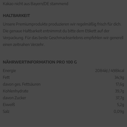
Kakao nicht aus Bayern/DE stammend
HALTBARKEIT
Unsere Premiumprodukte produzieren wir regelmäßig frisch für dich.
Die genaue Haltbarkeit entnimmst du bitte dem Etikett auf der
Verpackung. Für das beste Geschmackserlebnis empfehlen wir generell
einen zeitnahen Verzehr.
NÄHRWERTINFORMATION PRO 100 G
Energie
2084kJ / 498kcal
Fett
34,9g
davon ges. Fettsäuren
17,6g
Kohlenhydrate
39,7g
davon Zucker
37,7g
Eiweiß
5,2g
Salz
0,09g