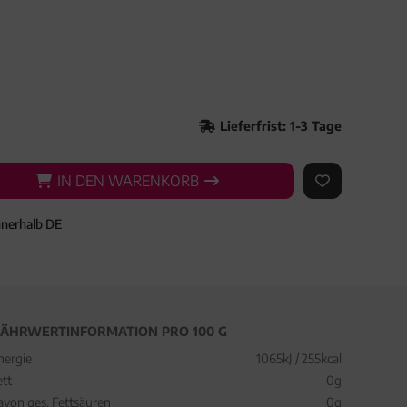
Lieferfrist: 1-3 Tage
IN DEN WARENKORB
IN DEN WARENKORB
AUF DEN ME
nnerhalb DE
ÄHRWERTINFORMATION PRO 100 G
nergie
1065kJ / 255kcal
ett
0g
avon ges. Fettsäuren
0g