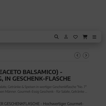
REACETO BALSAMICO) -
, IN GESCHENK-FLASCHE
late, Getränke & Speisen in wertiger Geschenkflasche "No. 7"
auen Männer. Gourmet-Essig Geschenk - für Salate, Getränke &
che "No. 7" (350ml, Exklusivflasche) fü
ER GESCHENKFLASCHE - Hochwertiger Gourmet-