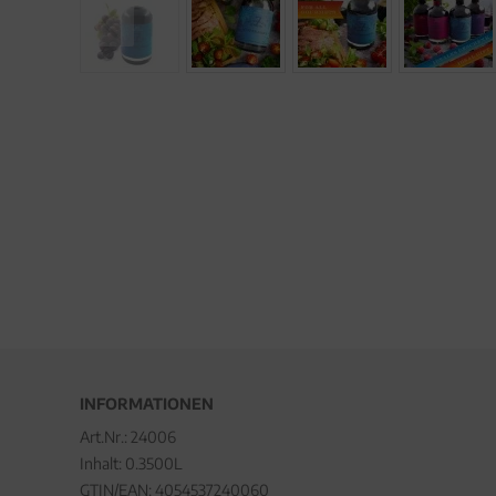
INFORMATIONEN
Art.Nr.:
24006
Inhalt: 0.3500L
GTIN/EAN:
4054537240060