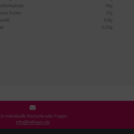
ohlenhydrate
58g
avon Zucker
57g
iweiß
0,8g
alz
0,03g
Für individuelle Wünsche oder Fragen
info@hallingers.de