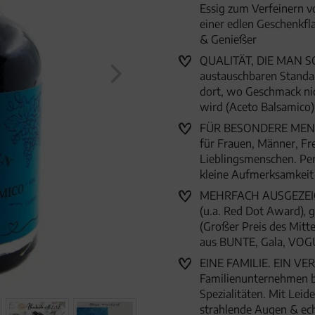
Essig zum Verfeinern vo
einer edlen Geschenkfl
& Genießer
QUALITÄT, DIE MAN SCH
austauschbaren Standar
dort, wo Geschmack nic
wird (Aceto Balsamico)
FÜR BESONDERE MENSC
für Frauen, Männer, Fr
Lieblingsmenschen. Per
kleine Aufmerksamkei
MEHRFACH AUSGEZEICHN
(u.a. Red Dot Award),
(Großer Preis des Mitte
aus BUNTE, Gala, VOG
EINE FAMILIE. EIN VER
Familienunternehmen 
Spezialitäten. Mit Lei
strahlende Augen & ec