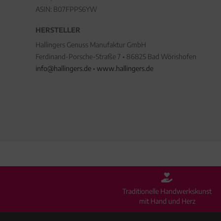
ASIN: B07FPPS6YW
HERSTELLER
Hallingers Genuss Manufaktur GmbH
Ferdinand-Porsche-Straße 7 • 86825 Bad Wörishofen
info@hallingers.de
•
www.hallingers.de
Traditionelle Handwerkskunst
mit Hand und Herz