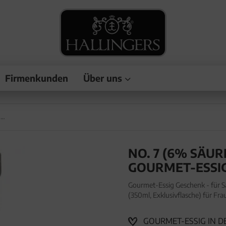
Firmenkunden
Über uns
No. 7 (6% SäureAceto Balsamico) - Gourmet-Essig, in Geschenk-Flasche
NO. 7 (6% SÄU
GOURMET-ESSIG
Gourmet-Essig Geschenk - für Sa
(350ml, Exklusivflasche) für Fr
Speisen in wertiger Geschenkflas
GOURMET-ESSIG IN D