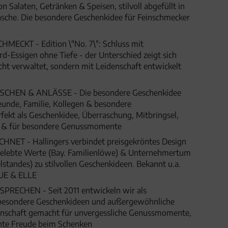
n Salaten, Getränken & Speisen, stilvoll abgefüllt in
asche. Die besondere Geschenkidee für Feinschmecker
MECKT - Edition \"No. 7\": Schluss mit
d-Essigen ohne Tiefe - der Unterschied zeigt sich
ht verwaltet, sondern mit Leidenschaft entwickelt
HEN & ANLÄSSE - Die besondere Geschenkidee
eunde, Familie, Kollegen & besondere
fekt als Geschenkidee, Überraschung, Mitbringsel,
t & für besondere Genussmomente
ET - Hallingers verbindet preisgekröntes Design
 gelebte Werte (Bay. Familienlöwe) & Unternehmertum
lstandes) zu stilvollen Geschenkideen. Bekannt u.a.
UE & ELLE
SPRECHEN - Seit 2011 entwickeln wir als
besondere Geschenkideen und außergewöhnliche
denschaft gemacht für unvergessliche Genussmomente,
hte Freude beim Schenken