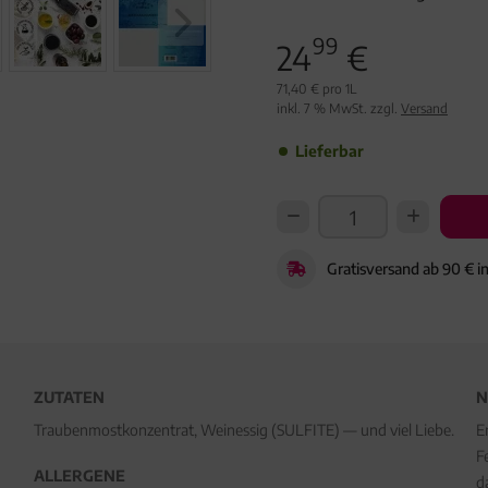
99
24
€
71,40 € pro 1L
inkl. 7 % MwSt. zzgl.
Versand
Lieferbar
Gratisversand ab 90 € i
ZUTATEN
N
Traubenmostkonzentrat, Weinessig (SULFITE) — und viel Liebe.
E
F
ALLERGENE
d