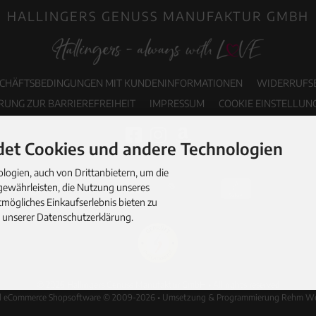
HALLINGERS GENUSS MANUFAKTUR GMBH
SCHÄFTSBEDINGUNGEN MIT KUNDENINFORMATIONEN
WIDERRUFS
RUNG ZUR BARRIEREFREIHEIT
IMPRESSUM
COOKIE EINSTELLUN
et Cookies und andere Technologien
ogien, auch von Drittanbietern, um die
gewährleisten, die Nutzung unseres
mögliches Einkaufserlebnis bieten zu
n unserer Datenschutzerklärung.
© 2026 Hallingers Genuss Manufaktur GmbH • All rights reserved
d eCommerce Shopsoftware © 2009-2026 • Umsetzung & Programmierung Rehm W