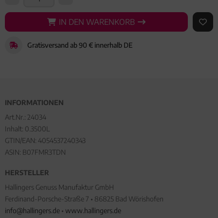
IN DEN WARENKORB
IN DEN WARENKORB
AUF 
Gratisversand ab 90 € innerhalb DE
INFORMATIONEN
Art.Nr.:
24034
Inhalt: 0.3500L
GTIN/EAN:
4054537240343
ASIN: B07FMR3TDN
HERSTELLER
Hallingers Genuss Manufaktur GmbH
Ferdinand-Porsche-Straße 7 • 86825 Bad Wörishofen
info@hallingers.de
•
www.hallingers.de