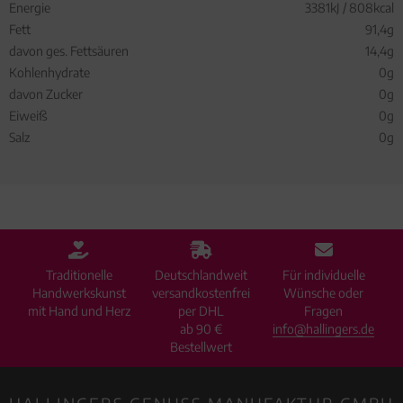
Energie
3381kJ / 808kcal
Fett
91,4g
davon ges. Fettsäuren
14,4g
Kohlenhydrate
0g
davon Zucker
0g
Eiweiß
0g
Salz
0g
Traditionelle
Deutschlandweit
Für individuelle
Handwerkskunst
versandkostenfrei
Wünsche oder
mit Hand und Herz
per DHL
Fragen
ab 90 €
info@hallingers.de
Bestellwert