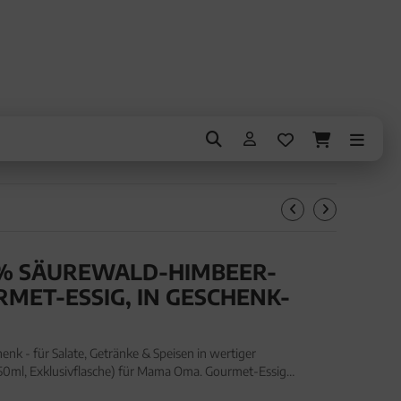
3% SÄUREWALD-HIMBEER-
RMET-ESSIG, IN GESCHENK-
k - für Salate, Getränke & Speisen in wertiger
50ml, Exklusivflasche) für Mama Oma. Gourmet-Essig
e, Getränke & Speisen in wertiger Geschenkflasche "Für Mama"