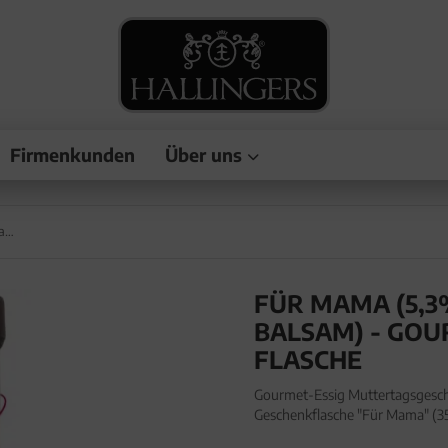
Firmenkunden
Über uns
Für Mama (5,3% SäureWald-Himbeer-Balsam) - Gourmet-Essig, in Geschenk-Flasche
FÜR MAMA (5,
BALSAM) - GOU
FLASCHE
Gourmet-Essig Muttertagsgeschen
Geschenkflasche "Für Mama" (3
Muttertagsgeschenk - für Salat