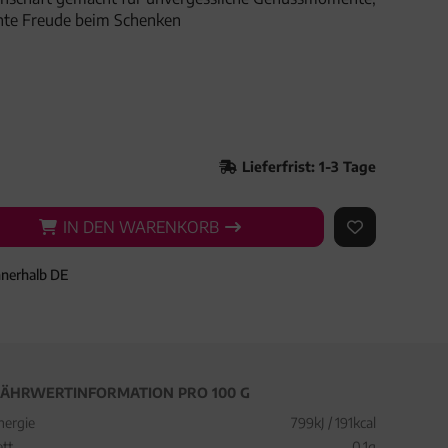
hte Freude beim Schenken
Lieferfrist: 1-3 Tage
IN DEN WARENKORB
IN DEN WARENKORB
AUF DEN ME
nnerhalb DE
ÄHRWERTINFORMATION PRO 100 G
nergie
799kJ / 191kcal
ett
0,1g