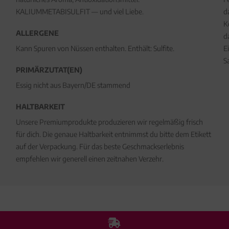
KALIUMMETABISULFIT — und viel Liebe.
d
K
ALLERGENE
d
Kann Spuren von Nüssen enthalten. Enthält: Sulfite.
E
S
PRIMÄRZUTAT(EN)
Essig nicht aus Bayern/DE stammend
HALTBARKEIT
Unsere Premiumprodukte produzieren wir regelmäßig frisch
für dich. Die genaue Haltbarkeit entnimmst du bitte dem Etikett
auf der Verpackung. Für das beste Geschmackserlebnis
empfehlen wir generell einen zeitnahen Verzehr.