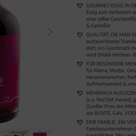
(350ml
GOURMET-ESSIG IN D
Essig zum Verfeinern vo
einer edlen Geschenkfl
& Genießer
QUALITÄT, DIE MAN SCH
austauschbaren Standar
dort, wo Geschmack nic
wird (Wald-Himbeer-B
FÜR BESONDERE MENSC
für Mama, Mutter, Oma
Herzensmenschen. Perfe
Aufmerksamkeit & unv
MEHRFACH AUSGEZEICHN
(u.a. Red Dot Award),
(Großer Preis des Mitte
aus BUNTE, Gala, VOG
EINE FAMILIE. EIN VER
Familienunternehmen 
Spezialitäten. Mit Lei