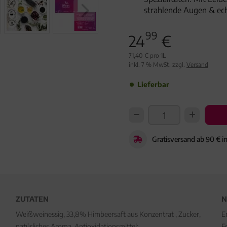
strahlende Augen & ec
99
24
€
71,40 € pro 1L
inkl. 7 % MwSt. zzgl.
Versand
Lieferbar
Gratisversand ab 90 € i
ZUTATEN
N
Weißweinessig, 33,8% Himbeersaft aus Konzentrat , Zucker,
E
natürliches Aroma, Antioxidationsmittel:
F