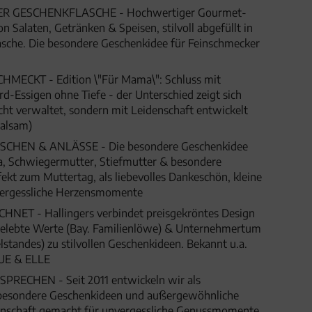
ER GESCHENKFLASCHE - Hochwertiger Gourmet-
n Salaten, Getränken & Speisen, stilvoll abgefüllt in
asche. Die besondere Geschenkidee für Feinschmecker
MECKT - Edition \"Für Mama\": Schluss mit
d-Essigen ohne Tiefe - der Unterschied zeigt sich
ht verwaltet, sondern mit Leidenschaft entwickelt
alsam)
HEN & ANLÄSSE - Die besondere Geschenkidee
, Schwiegermutter, Stiefmutter & besondere
kt zum Muttertag, als liebevolles Dankeschön, kleine
ergessliche Herzensmomente
ET - Hallingers verbindet preisgekröntes Design
 gelebte Werte (Bay. Familienlöwe) & Unternehmertum
lstandes) zu stilvollen Geschenkideen. Bekannt u.a.
UE & ELLE
SPRECHEN - Seit 2011 entwickeln wir als
besondere Geschenkideen und außergewöhnliche
denschaft gemacht für unvergessliche Genussmomente,