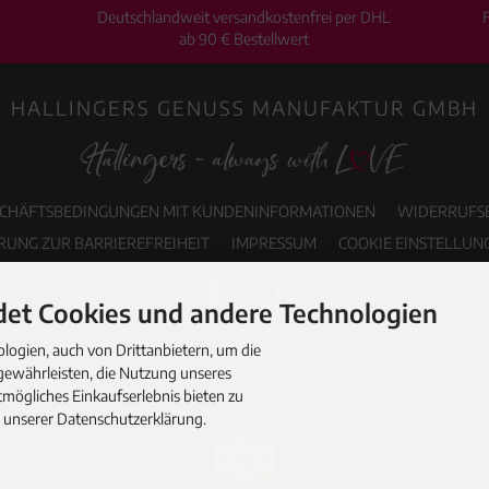
Deutschlandweit versandkostenfrei per DHL
ab 90 € Bestellwert
HALLINGERS GENUSS MANUFAKTUR GMBH
SCHÄFTSBEDINGUNGEN MIT KUNDENINFORMATIONEN
WIDERRUFS
RUNG ZUR BARRIEREFREIHEIT
IMPRESSUM
COOKIE EINSTELLUN
et Cookies und andere Technologien
ogien, auch von Drittanbietern, um die
gewährleisten, die Nutzung unseres
mögliches Einkaufserlebnis bieten zu
n unserer Datenschutzerklärung.