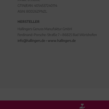
GTIN/EAN:
4054537240114
ASIN: B0D26ZPNZL
HERSTELLER
Hallingers Genuss Manufaktur GmbH
Ferdinand-Porsche-Straße 7 • 86825 Bad Wörishofen
info@hallingers.de
•
www.hallingers.de