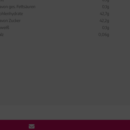
avon ges. Fettsäuren
0,1g
ohlenhydrate
42,7g
avon Zucker
42,2g
iweiß
0,1g
alz
0,06g