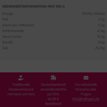
NÄHRWERTINFORMATION PRO 100 G
Energie
1097kJ / 262kcal
Fett
0,7g
davon ges. Fettsäuren
0,2g
Kohlenhydrate
47,4g
davon Zucker
19,3g
Eiweiß
11,9g
Salz
25,25g
Traditionelle
Deutschlandweit
Für individuelle
Handwerkskunst
versandkostenfrei
Wünsche oder
mit Hand und Herz
per DHL
Fragen
ab 90 €
info@hallingers.de
Bestellwert