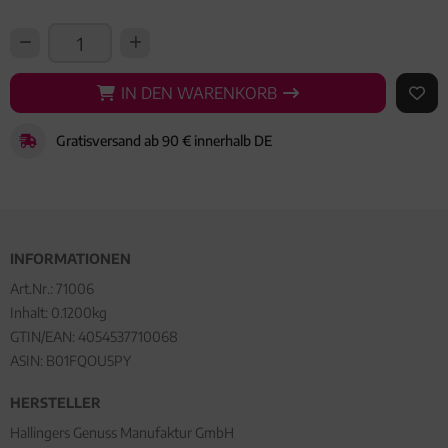
IN DEN WARENKORB
IN DEN WARENKORB
AUF 
Gratisversand ab 90 € innerhalb DE
INFORMATIONEN
Art.Nr.:
71006
Inhalt: 0.1200kg
GTIN/EAN:
4054537710068
ASIN: B01FQOU5PY
HERSTELLER
Hallingers Genuss Manufaktur GmbH