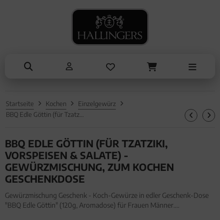
NASCHEN
ANLÄSSE
SOMMER
TRINKEN
ALLES ANZEIGEN AUS SOMMER
ALLES ANZEIGEN AUS TRINKEN
ALLES ANZEIGEN AUS NASCHEN
ALLES ANZEIGEN AUS ANLÄSSE
Eistee
Tee
Schokolade
Entschuldigung
Genüsse
Kaffee
Pralinen
Kleine Aufmerksamkeiten
Grillen
Liköre, Gin & mehr
Genüsse
Muttertag & Vatertag
Startseite
Kochen
Einzelgewürz
Liköre
Müsli
Ostern
BBQ Edle Göttin (für Tzatziki, Vorspeisen & Salate) - Gewürzmischung, zum Kochen Geschenkdose
Honig & Konfitüren
Sommer
BBQ EDLE GÖTTIN (FÜR TZATZIKI,
Valentinstag
VORSPEISEN & SALATE) -
GEWÜRZMISCHUNG, ZUM KOCHEN
Weihnachten
GESCHENKDOSE
Liebe & Hochzeit
Gewürzmischung Geschenk - Koch-Gewürze in edler Geschenk-Dose
"BBQ Edle Göttin" (120g, Aromadose) für Frauen Männer.
Danke
Gewürzmischung Geschenk - Koch-Gewürze in edler Geschenk-Dose