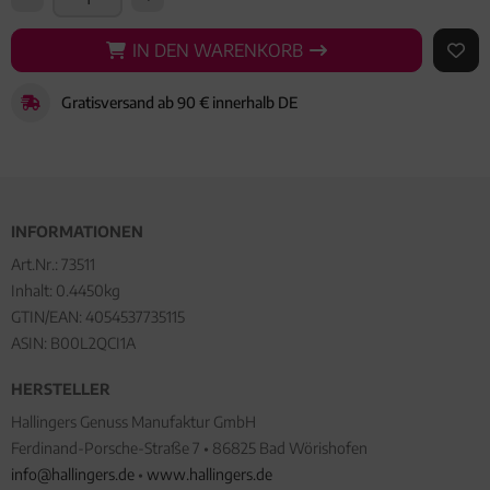
IN DEN WARENKORB
IN DEN WARENKORB
AUF 
Gratisversand ab 90 € innerhalb DE
INFORMATIONEN
Art.Nr.:
73511
Inhalt: 0.4450kg
GTIN/EAN:
4054537735115
ASIN: B00L2QCI1A
HERSTELLER
Hallingers Genuss Manufaktur GmbH
Ferdinand-Porsche-Straße 7 • 86825 Bad Wörishofen
info@hallingers.de
•
www.hallingers.de