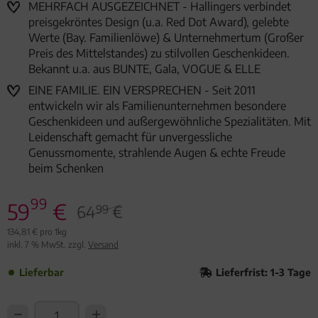
MEHRFACH AUSGEZEICHNET - Hallingers verbindet
preisgekröntes Design (u.a. Red Dot Award), gelebte
Werte (Bay. Familienlöwe) & Unternehmertum (Großer
Preis des Mittelstandes) zu stilvollen Geschenkideen.
Bekannt u.a. aus BUNTE, Gala, VOGUE & ELLE
EINE FAMILIE. EIN VERSPRECHEN - Seit 2011
entwickeln wir als Familienunternehmen besondere
Geschenkideen und außergewöhnliche Spezialitäten. Mit
Leidenschaft gemacht für unvergessliche
Genussmomente, strahlende Augen & echte Freude
beim Schenken
99
59
€
64
€
99
134,81 € pro 1kg
inkl. 7 % MwSt. zzgl.
Versand
Lieferbar
Lieferfrist: 1-3 Tage