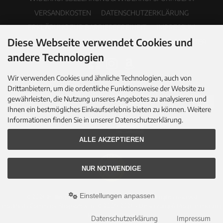
VERSANDKOSTEN
DATENSCHUTZERKLÄRUNG
ERKLÄRUNG ZUR BARRIEREFREIHEIT
IMPRESSUM
Diese Webseite verwendet Cookies und
COOKIE EINSTELLUNGEN
PDF-KATALOG
NEWSLETTER
andere Technologien
Wir verwenden Cookies und ähnliche Technologien, auch von
Drittanbietern, um die ordentliche Funktionsweise der Website zu
gewährleisten, die Nutzung unseres Angebotes zu analysieren und
Ihnen ein bestmögliches Einkaufserlebnis bieten zu können. Weitere
Informationen finden Sie in unserer Datenschutzerklärung.
ALLE AKZEPTIEREN
NUR NOTWENDIGE
Einstellungen anpassen
© 2026 Hallingers Genuss Manufaktur GmbH • All rights reserved
modified eCommerce Shopsoftware © 2009-2026 • Umsetzung & Programmierung
Rehm Webdesign
Datenschutzerklärung
Impressum