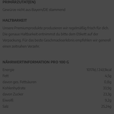
PRIMÄRZUTAT(EN)
Gewürze nicht aus Bayern/DE stammend
HALTBARKEIT
Unsere Premiumprodukte produzieren wir regelmäßig frisch für dich.
Die genaue Haltbarkeit entnimmst du bitte dem Etikett auf der
Verpackung. Für das beste Geschmackserlebnis empfehlen wir generell
einen zeitnahen Verzehr.
NÄHRWERTINFORMATION PRO 100 G
Energie
1017kJ / 243,1kcal
Fett
4,5g
davon ges. Fettsäuren
0,8g
Kohlenhydrate
33,9g
davon Zucker
23,3g
Eiweiß
9,2g
Salz
25,24g