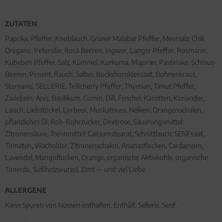
ZUTATEN
Paprika, Pfeffer, Knoblauch, Grüner Malabar Pfeffer, Meersalz, Chili,
Oregano, Petersilie, Rosa Beeren, Ingwer, Langer Pfeffer, Rosmarin,
Kubeben Pfeffer, Salz, Kümmel, Kurkuma, Majoran, Pastinake, Schinus-
Beeren, Piment, Rauch, Salbei, Bockshornkleesaat, Bohnenkraut,
Sternanis, SELLERIE, Tellicherry Pfeffer, Thymian, Timut Pfeffer,
Zwiebeln, Anis, Basilikum, Cumin, Dill, Fenchel, Karotten, Koriander,
Lauch, Liebstöckel, Lorbeer, Muskatnuss, Nelken, Orangenschalen,
pflanzliches Öl, Roh-Rohrzucker, Dextrose, Säuerungsmittel:
Zitronensäure, Trennmittel: Calciumstearat, Schnittlauch, SENFsaat,
Tomaten, Wacholder, Zitronenschalen, Ananasflocken, Cardamom,
Lavendel, Mangoflocken, Orange, organische Aktivkohle, organische
Tonerde, Süßholzwurzel, Zimt — und viel Liebe.
ALLERGENE
Kann Spuren von Nüssen enthalten. Enthält: Sellerie, Senf.