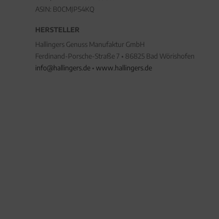
ASIN: B0CMJP54KQ
HERSTELLER
Hallingers Genuss Manufaktur GmbH
Ferdinand-Porsche-Straße 7 • 86825 Bad Wörishofen
info@hallingers.de
•
www.hallingers.de