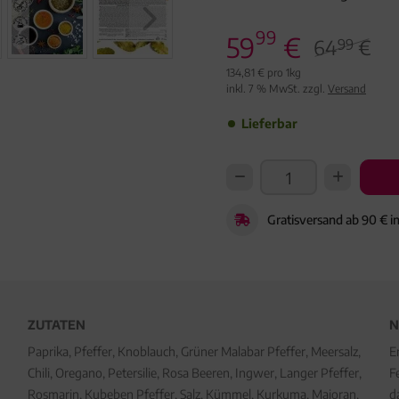
99
59
€
64
€
99
134,81 € pro 1kg
inkl. 7 % MwSt. zzgl.
Versand
Lieferbar
Gratisversand ab 90 € i
ZUTATEN
N
Paprika, Pfeffer, Knoblauch, Grüner Malabar Pfeffer, Meersalz,
E
Chili, Oregano, Petersilie, Rosa Beeren, Ingwer, Langer Pfeffer,
F
Rosmarin, Kubeben Pfeffer, Salz, Kümmel, Kurkuma, Majoran,
d