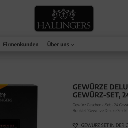
Firmenkunden
Über uns
GEWÜRZE DELUXE
GEWÜRZ-SET, 2
Gewürz Geschenk-Set - 24 Gewür
Booklet "Gewürze Deluxe Selekti
Geschenk-Set - 24 Gewürze aus 
GEWÜRZ SET IN DER GE