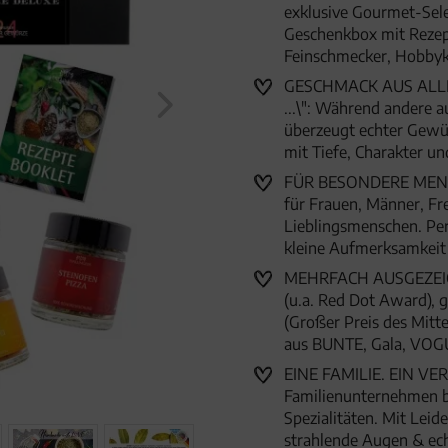
exklusive Gourmet-Selek
Geschenkbox mit Rezep
Feinschmecker, Hobb
GESCHMACK AUS ALLER 
...\": Während andere a
überzeugt echter Gewü
mit Tiefe, Charakter 
FÜR BESONDERE MENSC
für Frauen, Männer, Fr
Lieblingsmenschen. Per
kleine Aufmerksamkei
MEHRFACH AUSGEZEICHN
(u.a. Red Dot Award),
(Großer Preis des Mitte
aus BUNTE, Gala, VOG
EINE FAMILIE. EIN VER
Familienunternehmen 
Spezialitäten. Mit Lei
strahlende Augen & ec