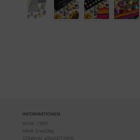
INFORMATIONEN
Art.Nr.:
73581
Inhalt: 0.4450kg
GTIN/EAN:
4054537735818