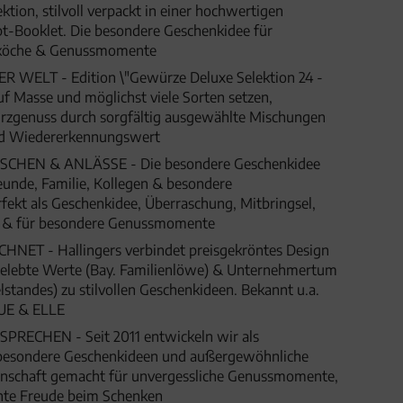
tion, stilvoll verpackt in einer hochwertigen
t-Booklet. Die besondere Geschenkidee für
yköche & Genussmomente
WELT - Edition \"Gewürze Deluxe Selektion 24 -
uf Masse und möglichst viele Sorten setzen,
rzgenuss durch sorgfältig ausgewählte Mischungen
und Wiedererkennungswert
HEN & ANLÄSSE - Die besondere Geschenkidee
eunde, Familie, Kollegen & besondere
fekt als Geschenkidee, Überraschung, Mitbringsel,
t & für besondere Genussmomente
ET - Hallingers verbindet preisgekröntes Design
 gelebte Werte (Bay. Familienlöwe) & Unternehmertum
lstandes) zu stilvollen Geschenkideen. Bekannt u.a.
UE & ELLE
SPRECHEN - Seit 2011 entwickeln wir als
besondere Geschenkideen und außergewöhnliche
denschaft gemacht für unvergessliche Genussmomente,
hte Freude beim Schenken