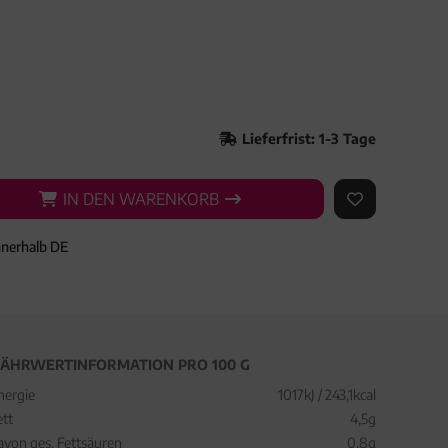
Lieferfrist: 1-3 Tage
IN DEN WARENKORB
IN DEN WARENKORB
AUF DEN ME
nnerhalb DE
ÄHRWERTINFORMATION PRO 100 G
nergie
1017kJ / 243,1kcal
ett
4,5g
avon ges. Fettsäuren
0,8g