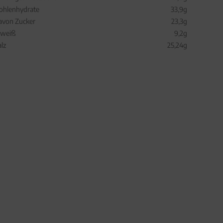
ohlenhydrate
33,9g
avon Zucker
23,3g
iweiß
9,2g
alz
25,24g