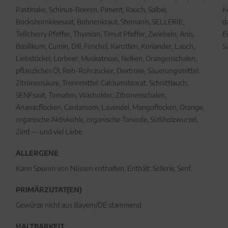
Pastinake, Schinus-Beeren, Piment, Rauch, Salbei,
K
Bockshornkleesaat, Bohnenkraut, Sternanis, SELLERIE,
d
Tellicherry Pfeffer, Thymian, Timut Pfeffer, Zwiebeln, Anis,
E
Basilikum, Cumin, Dill, Fenchel, Karotten, Koriander, Lauch,
S
Liebstöckel, Lorbeer, Muskatnuss, Nelken, Orangenschalen,
pflanzliches Öl, Roh-Rohrzucker, Dextrose, Säuerungsmittel:
Zitronensäure, Trennmittel: Calciumstearat, Schnittlauch,
SENFsaat, Tomaten, Wacholder, Zitronenschalen,
Ananasflocken, Cardamom, Lavendel, Mangoflocken, Orange,
organische Aktivkohle, organische Tonerde, Süßholzwurzel,
Zimt — und viel Liebe.
ALLERGENE
Kann Spuren von Nüssen enthalten. Enthält: Sellerie, Senf.
PRIMÄRZUTAT(EN)
Gewürze nicht aus Bayern/DE stammend
HALTBARKEIT