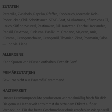
ZUTATEN
Petersilie, Zwiebeln, Paprika, Pfeffer, Knoblauch, Meersalz, Roh-
Rohrzucker, Chili, Schnittlauch, SENF-Saat, Muskatnuss, pflanzliches Öl,
Lauch, Süßholzwurzel, Pastinaken, Dill, Karotten, Fenchel, Koriander,
Rapsöl, Dextrose, Kurkuma, Basilikum, Oregano, Majoran, Anis,
Kümmel, Orangenschalen, Orangenöl, Thymian, Zimt, Rosmarin, Salbei
— und viel Liebe.
ALLERGENE
Kann Spuren von Nüssen enthalten. Enthält: Senf.
PRIMÄRZUTAT(EN)
Gewürze nicht aus Bayern/DE stammend
HALTBARKEIT
Unsere Premiumprodukte produzieren wir regelmäßig frisch für dich.
Die genaue Haltbarkeit entnimmst du bitte dem Etikett auf der
Verpackung. Für das beste Geschmackserlebnis empfehlen wir generell