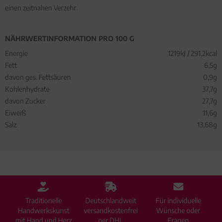
einen zeitnahen Verzehr.
NÄHRWERTINFORMATION PRO 100 G
Energie
1219kJ / 291,2kcal
Fett
6,5g
davon ges. Fettsäuren
0,9g
Kohlenhydrate
37,7g
davon Zucker
27,7g
Eiweiß
11,6g
Salz
13,68g
Traditionelle
Deutschlandweit
Für individuelle
Handwerkskunst
versandkostenfrei
Wünsche oder
mit Hand und Herz
per DHL
Fragen