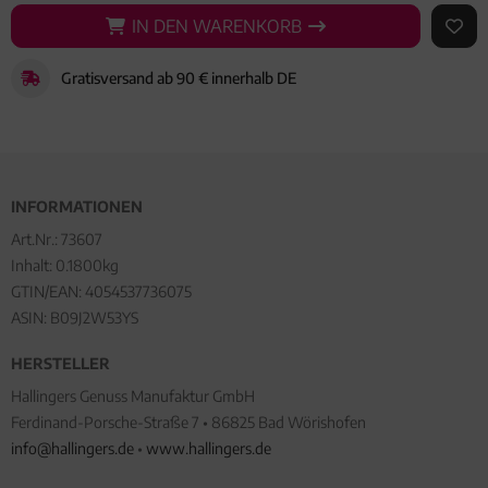
IN DEN WARENKORB
IN DEN WARENKORB
AUF 
Gratisversand ab 90 € innerhalb DE
INFORMATIONEN
Art.Nr.:
73607
Inhalt: 0.1800kg
GTIN/EAN:
4054537736075
ASIN: B09J2W53YS
HERSTELLER
Hallingers Genuss Manufaktur GmbH
Ferdinand-Porsche-Straße 7 • 86825 Bad Wörishofen
info@hallingers.de
•
www.hallingers.de