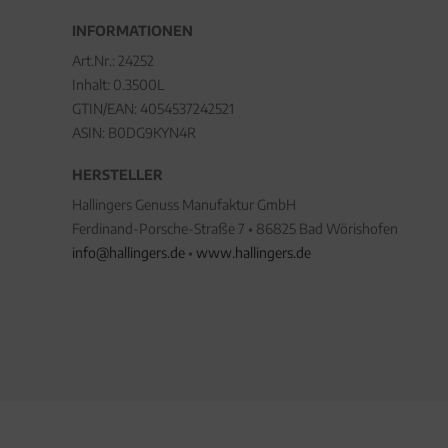
INFORMATIONEN
Art.Nr.:
24252
Inhalt: 0.3500L
GTIN/EAN:
4054537242521
ASIN: B0DG9KYN4R
HERSTELLER
Hallingers Genuss Manufaktur GmbH
Ferdinand-Porsche-Straße 7 • 86825 Bad Wörishofen
info@hallingers.de
•
www.hallingers.de