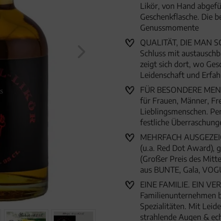
Likör, von Hand abgefüll
Geschenkflasche. Die b
Genussmomente
QUALITÄT, DIE MAN SCH
Schluss mit austauschb
zeigt sich dort, wo Ge
Leidenschaft und Erfah
FÜR BESONDERE MENSC
für Frauen, Männer, Fr
Lieblingsmenschen. Per
festliche Überraschun
MEHRFACH AUSGEZEICHN
(u.a. Red Dot Award),
(Großer Preis des Mitte
aus BUNTE, Gala, VOG
EINE FAMILIE. EIN VER
Familienunternehmen 
Spezialitäten. Mit Lei
strahlende Augen & ec