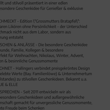
t und stilvoll präsentiert in einer edlen
esondere Geschenkidee für Genießer & exklusive
MECKT - Edition \"Grossmutters Bratapfel\":
aren Likören ohne Persönlichkeit - der Unterschied
schmack nicht aus dem Labor, sondern aus
rung entsteht
HEN & ANLÄSSE - Die besondere Geschenkidee
eunde, Familie, Kollegen & besondere
fekt für Weihnachten, Nikolaus, Winter, Advent,
gen & besinnliche Genussmomente
ET - Hallingers verbindet preisgekröntes Design
 gelebte Werte (Bay. Familienlöwe) & Unternehmertum
lstandes) zu stilvollen Geschenkideen. Bekannt u.a.
UE & ELLE
SPRECHEN - Seit 2011 entwickeln wir als
besondere Geschenkideen und außergewöhnliche
denschaft gemacht für unvergessliche Genussmomente,
hte Freude beim Schenken