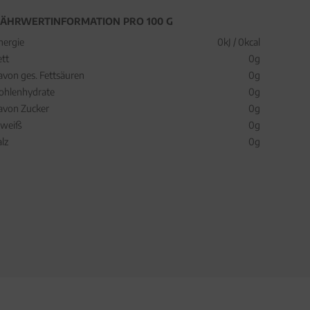
ÄHRWERTINFORMATION PRO 100 G
nergie
0kJ / 0kcal
ett
0g
avon ges. Fettsäuren
0g
ohlenhydrate
0g
avon Zucker
0g
iweiß
0g
alz
0g