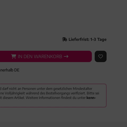
Lieferfrist: 1-3 Tage
IN DEN WARENKORB
IN DEN WARENKORB
AUF DEN ME
nnerhalb DE
d darf nicht an Personen unter dem gesetzlichen Mindestalter
 Volljährigkeit während des Bestellvorgangs verifiziert. Bitte sei
 diesem Artikel. Weitere Informationen findest du unter
kenn-