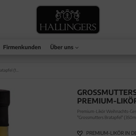
Firmenkunden
Über uns
Grossmutters Bratapfel (18% vol.) - Premium-Likör, in Geschenk-Flasche
GROSSMUTTERS 
PREMIUM-LIKÖR
Premium-Likör Weihnachts-Gesc
"Grossmutters Bratapfel" (350m
Weihnachts-Geschenk - von Hand
PREMIUM-LIKÖR IN D