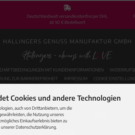
Deutschlandweit versandkostenfrei per DHL
ab 90 € Bestellwert
HALLINGERS GENUSS MANUFAKTUR GMBH
SCHÄFTSBEDINGUNGEN MIT KUNDENINFORMATIONEN
WIDERRUFS
RUNG ZUR BARRIEREFREIHEIT
IMPRESSUM
COOKIE EINSTELLUN
et Cookies und andere Technologien
ogien, auch von Drittanbietern, um die
gewährleisten, die Nutzung unseres
mögliches Einkaufserlebnis bieten zu
n unserer Datenschutzerklärung.