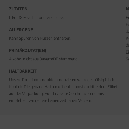
ZUTATEN
N
Likör 18% vol. — und viel Liebe.
E
F
ALLERGENE
d
Kann Spuren von Nüssen enthalten.
K
d
PRIMÄRZUTAT(EN)
E
Alkohol nicht aus Bayern/DE stammend
S
HALTBARKEIT
Unsere Premiumprodukte produzieren wir regelmäßig frisch
für dich. Die genaue Haltbarkeit entnimmst du bitte dem Etikett
auf der Verpackung. Für das beste Geschmackserlebnis
empfehlen wir generell einen zeitnahen Verzehr.