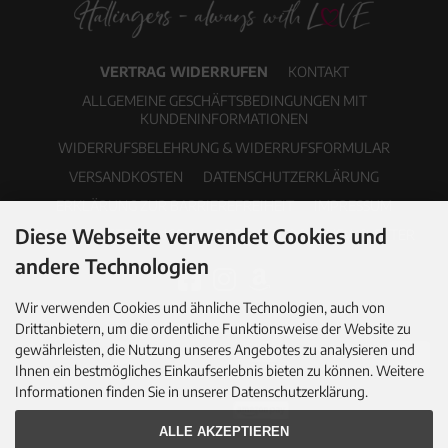
VERTRAG WIDERRUFEN
KONTAKT
ALLGEMEINE GESCHÄFTSBEDINGUNGEN MIT
KUNDENINFORMATIONEN
WIDERRUFSBELEHRUNG & WIDERRUFSFORMULAR
VERSANDKOSTEN
DATENSCHUTZERKLÄRUNG
ERKLÄRUNG ZUR BARRIEREFREIHEIT
IMPRESSUM
Diese Webseite verwendet Cookies und
COOKIE EINSTELLUNGEN
PDF-KATALOG
NEWSLETTER
andere Technologien
Wir verwenden Cookies und ähnliche Technologien, auch von
Drittanbietern, um die ordentliche Funktionsweise der Website zu
gewährleisten, die Nutzung unseres Angebotes zu analysieren und
Ihnen ein bestmögliches Einkaufserlebnis bieten zu können. Weitere
Informationen finden Sie in unserer Datenschutzerklärung.
ALLE AKZEPTIEREN