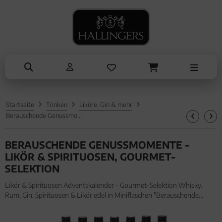
NASCHEN
ANLÄSSE
SOMMER
KOCHEN
ALLES ANZEIGEN AUS SOMMER
ALLES ANZEIGEN AUS NASCHEN
ALLES ANZEIGEN AUS KOCHEN
ALLES ANZEIGEN AUS ANLÄSSE
Eistee
Schokolade
Einzelgewürz
Entschuldigung
Genüsse
Pralinen
Essig & Öl
Kleine Aufmerksamkeiten
Grillen
Genüsse
Sets
Muttertag & Vatertag
Startseite
Trinken
Liköre, Gin & mehr
Liköre
Müsli
Brot & Pasta
Ostern
Berauschende Genussmomente - Likör & Spirituosen, Gourmet-Selektion
Honig & Konfitüren
Sommer
BERAUSCHENDE GENUSSMOMENTE -
Valentinstag
LIKÖR & SPIRITUOSEN, GOURMET-
SELEKTION
Weihnachten
Likör & Spirituosen Adventskalender - Gourmet-Selektion Whisky,
Rum, Gin, Spirituosen & Likör edel in Miniflaschen "Berauschende
Liebe & Hochzeit
Genussmomente" (720ml, Set) für Männer Freund. Likör & Spirituosen
Adventskalender - Gourmet-Selektion Whisky, Rum, Gin, Spiri
Danke