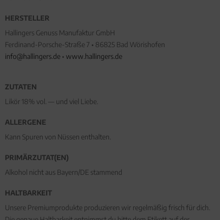
HERSTELLER
Hallingers Genuss Manufaktur GmbH
Ferdinand-Porsche-Straße 7 • 86825 Bad Wörishofen
info@hallingers.de
•
www.hallingers.de
ZUTATEN
Likör 18% vol. — und viel Liebe.
ALLERGENE
Kann Spuren von Nüssen enthalten.
PRIMÄRZUTAT(EN)
Alkohol nicht aus Bayern/DE stammend
HALTBARKEIT
Unsere Premiumprodukte produzieren wir regelmäßig frisch für dich.
Die genaue Haltbarkeit entnimmst du bitte dem Etikett auf der