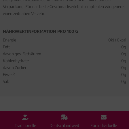
Verpackung. Für das beste Geschmackserlebnis empfehlen wir generell
einen zeitnahen Verzehr.
NÄHRWERTINFORMATION PRO 100 G
Energie
0kJ / 0kcal
Fett
0g
davon ges. Fettsäuren
0g
Kohlenhydrate
0g
davon Zucker
0g
Eiweiß
0g
Salz
0g
Traditionelle
Deutschlandweit
Für individuelle