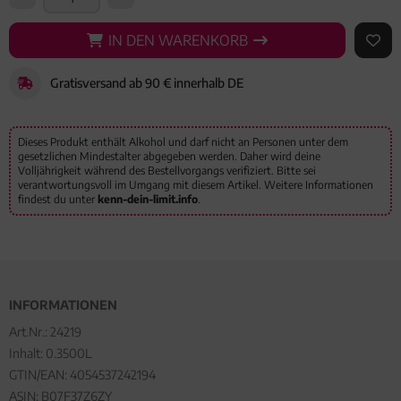
IN DEN WARENKORB
IN DEN WARENKORB
AUF 
Gratisversand ab 90 € innerhalb DE
Dieses Produkt enthält Alkohol und darf nicht an Personen unter dem
gesetzlichen Mindestalter abgegeben werden. Daher wird deine
Volljährigkeit während des Bestellvorgangs verifiziert. Bitte sei
verantwortungsvoll im Umgang mit diesem Artikel. Weitere Informationen
findest du unter
kenn-dein-limit.info
.
INFORMATIONEN
Art.Nr.:
24219
Inhalt: 0.3500L
GTIN/EAN:
4054537242194
ASIN: B07F37Z6ZY