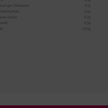
avon ges. Fettsäuren
0,1g
ohlenhydrate
0,2g
avon Zucker
0,2g
iweiß
0,5g
alz
0,01g