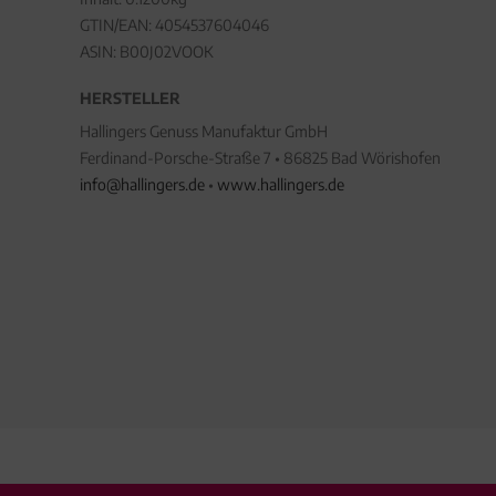
GTIN/EAN:
4054537604046
ASIN: B00J02VOOK
HERSTELLER
Hallingers Genuss Manufaktur GmbH
Ferdinand-Porsche-Straße 7 • 86825 Bad Wörishofen
info@hallingers.de
•
www.hallingers.de