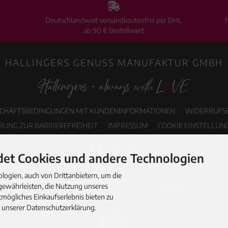
Deutschlandweit versandkostenfrei per DHL
ab 90 € Bestellwert
HALLINGERS GENUSS MANUFAKTUR GMBH
SCHÄFTSBEDINGUNGEN MIT KUNDENINFORMATIONEN
WIDERRUFS
RUNG ZUR BARRIEREFREIHEIT
IMPRESSUM
COOKIE EINSTELLUN
et Cookies und andere Technologien
ogien, auch von Drittanbietern, um die
gewährleisten, die Nutzung unseres
mögliches Einkaufserlebnis bieten zu
n unserer Datenschutzerklärung.