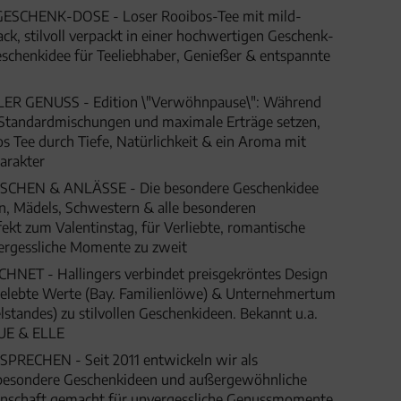
ESCHENK-DOSE - Loser Rooibos-Tee mit mild-
, stilvoll verpackt in einer hochwertigen Geschenk-
schenkidee für Teeliebhaber, Genießer & entspannte
R GENUSS - Edition \"Verwöhnpause\": Während
e Standardmischungen und maximale Erträge setzen,
s Tee durch Tiefe, Natürlichkeit & ein Aroma mit
arakter
HEN & ANLÄSSE - Die besondere Geschenkidee
n, Mädels, Schwestern & alle besonderen
kt zum Valentinstag, für Verliebte, romantische
rgessliche Momente zu zweit
ET - Hallingers verbindet preisgekröntes Design
 gelebte Werte (Bay. Familienlöwe) & Unternehmertum
lstandes) zu stilvollen Geschenkideen. Bekannt u.a.
UE & ELLE
SPRECHEN - Seit 2011 entwickeln wir als
besondere Geschenkideen und außergewöhnliche
denschaft gemacht für unvergessliche Genussmomente,