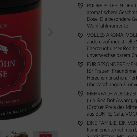
"Verwöhnpause" (120g, Pre
ROOIBOS TEE IN DER G
aromatischem Geschmack
Dose. Die besondere Ge
Wohlfühlmomente
VOLLES AROMA, VOLLE
andere auf industriell
überzeugt unser Rooibo
unverwechselbarem Ch
FÜR BESONDERE MENSC
für Frauen, Freundinne
Herzensmenschen. Perfe
Überraschungen & unve
MEHRFACH AUSGEZEICHN
(u.a. Red Dot Award),
(Großer Preis des Mitte
aus BUNTE, Gala, VOG
EINE FAMILIE. EIN VER
Familienunternehmen 
Spezialitäten. Mit Lei