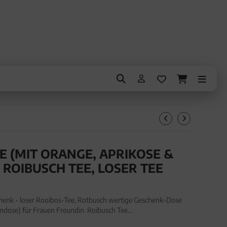
(MIT ORANGE, APRIKOSE &
 ROIBUSCH TEE, LOSER TEE
E
henk - loser Rooibos-Tee, Rotbusch wertige Geschenk-Dose
dose) für Frauen Freundin. Roibusch Tee
Rooibos-Tee, Rotbusch wertige Geschenk-Dose