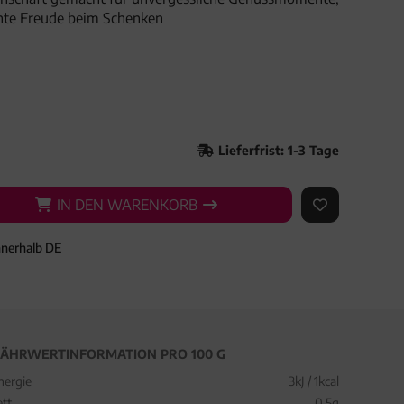
hte Freude beim Schenken
Lieferfrist: 1-3 Tage
IN DEN WARENKORB
IN DEN WARENKORB
AUF DEN ME
nnerhalb DE
ÄHRWERTINFORMATION PRO 100 G
nergie
3kJ / 1kcal
ett
0,5g