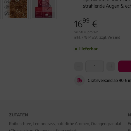
strahlende Augen & ec
99
16
€
141,58 € pro 1kg
inkl. 7 % MwSt. zzgl.
Versand
Lieferbar
Gratisversand ab 90 € i
ZUTATEN
N
Roibuschtee, Lemongrass, natürliche Aromen, Orangengranulat
E
(Glukosesirup, Orangensaftkonzentrat,
F