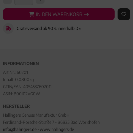
IN DEN WARENKORB
IN DEN WARENKORB
AUF 
Gratisversand ab 90 € innerhalb DE
INFORMATIONEN
Art.Nr.:
60201
Inhalt: 0.0800kg
GTIN/EAN:
4054537602011
ASIN: B00J02VG0W
HERSTELLER
Hallingers Genuss Manufaktur GmbH
Ferdinand-Porsche-Straße 7 • 86825 Bad Wörishofen
info@hallingers.de
•
www.hallingers.de