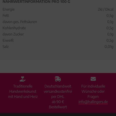
NÄHRWERTINFORMATION PRO 100 G
Energie
2kJ / 0kcal
Fett
0,5g
davon ges. Fettsäuren
0,1g
Kohlenhydrate
0,5g
davon Zucker
0,1g
Eiweiß
0,5g
Salz
0,01g
Traditionelle
Deutschlandweit
Für individuelle
Handwerkskunst
versandkostenfrei
Wünsche oder
mit Hand und Herz
per DHL
Fragen
ab 90 €
info@hallingers.de
Bestellwert