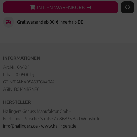
IN DEN WARENKORB
IN DEN WARENKORB
AUF 
Gratisversand ab 90 € innerhalb DE
INFORMATIONEN
Art.Nr.:
64404
Inhalt: 0.0500kg
GTIN/EAN:
4054537644042
ASIN: B014NB7NF6
HERSTELLER
Hallingers Genuss Manufaktur GmbH
Ferdinand-Porsche-Straße 7 • 86825 Bad Wörishofen
info@hallingers.de
•
www.hallingers.de