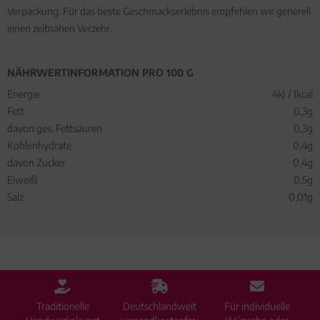
Verpackung. Für das beste Geschmackserlebnis empfehlen wir generell
einen zeitnahen Verzehr.
NÄHRWERTINFORMATION PRO 100 G
Energie
4kJ / 1kcal
Fett
0,3g
davon ges. Fettsäuren
0,3g
Kohlenhydrate
0,4g
davon Zucker
0,4g
Eiweiß
0,5g
Salz
0,01g
Traditionelle
Deutschlandweit
Für individuelle