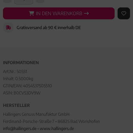
IN DEN WARENKORB
IN DEN WARENKORB
AUF 
Gratisversand ab 90 € innerhalb DE
INFORMATIONEN
Art.Nr.:
50551
Inhalt: 0.5000kg
GTIN/EAN:
4054537505510
ASIN: B0CVS3DV9W
HERSTELLER
Hallingers Genuss Manufaktur GmbH
Ferdinand-Porsche-Straße 7 • 86825 Bad Wörishofen
info@hallingers.de
•
www.hallingers.de