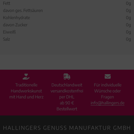
Fett
0g
davon ges. Fettsäuren
0g
Kohlenhydrate
0g
davon Zucker
0g
Eiweiß
0g
Salz
0g
Traditionelle
Deutschlandweit
Für individuelle
Handwerkskunst
versandkostenfrei
Wünsche oder
mit Hand und Herz
per DHL
Fragen
ab 90 €
info@hallingers.de
Bestellwert
HALLINGERS GENUSS MANUFAKTUR GMBH