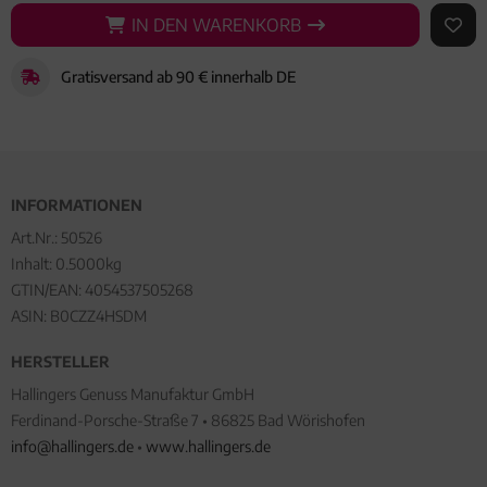
IN DEN WARENKORB
IN DEN WARENKORB
AUF 
Gratisversand ab 90 € innerhalb DE
INFORMATIONEN
Art.Nr.:
50526
Inhalt: 0.5000kg
GTIN/EAN:
4054537505268
ASIN: B0CZZ4HSDM
HERSTELLER
Hallingers Genuss Manufaktur GmbH
Ferdinand-Porsche-Straße 7 • 86825 Bad Wörishofen
info@hallingers.de
•
www.hallingers.de