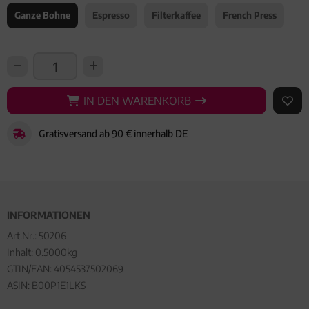
Ganze Bohne
Espresso
Filterkaffee
French Press
IN DEN WARENKORB
IN DEN WARENKORB
AUF 
Gratisversand ab 90 € innerhalb DE
INFORMATIONEN
Art.Nr.:
50206
Inhalt: 0.5000kg
GTIN/EAN:
4054537502069
ASIN: B00P1E1LKS