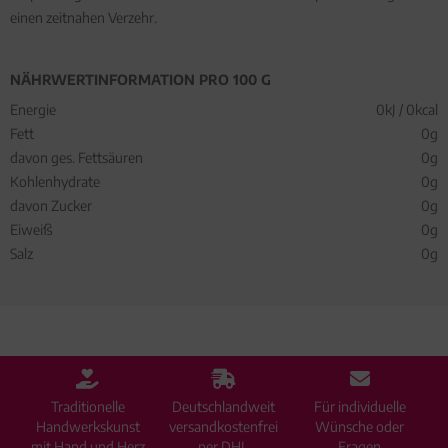
einen zeitnahen Verzehr.
NÄHRWERTINFORMATION PRO 100 G
Energie
0kJ / 0kcal
Fett
0g
davon ges. Fettsäuren
0g
Kohlenhydrate
0g
davon Zucker
0g
Eiweiß
0g
Salz
0g
Traditionelle
Deutschlandweit
Für individuelle
Handwerkskunst
versandkostenfrei
Wünsche oder
mit Hand und Herz
per DHL
Fragen