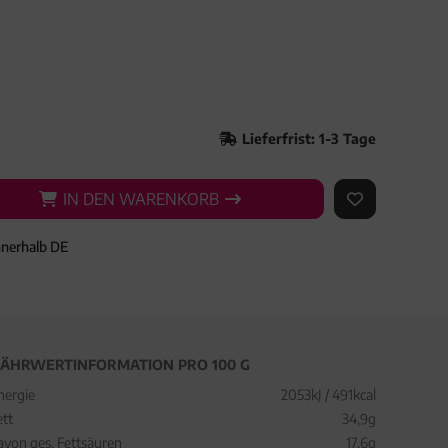
Lieferfrist: 1-3 Tage
IN DEN WARENKORB
IN DEN WARENKORB
AUF DEN ME
nnerhalb DE
ÄHRWERTINFORMATION PRO 100 G
nergie
2053kJ / 491kcal
ett
34,9g
avon ges. Fettsäuren
17,6g