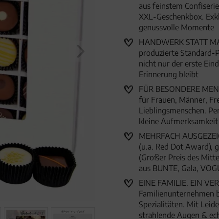
aus feinstem Confiserie
XXL-Geschenkbox. Exkl
genussvolle Momente
HANDWERK STATT MASSE
produzierte Standard-P
nicht nur der erste Ein
Erinnerung bleibt
FÜR BESONDERE MENSC
für Frauen, Männer, Fr
Lieblingsmenschen. Per
kleine Aufmerksamkei
MEHRFACH AUSGEZEICHN
(u.a. Red Dot Award),
(Großer Preis des Mitte
aus BUNTE, Gala, VOG
EINE FAMILIE. EIN VER
Familienunternehmen 
Spezialitäten. Mit Lei
strahlende Augen & ec