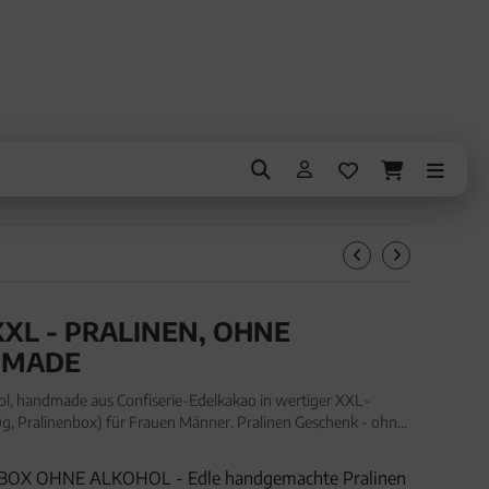
XL - PRALINEN, OHNE A
MADE
ol, handmade aus Confiserie-Edelkakao in wertiger XXL-
g, Pralinenbox) für Frauen Männer. Pralinen Geschenk - ohne
ie-Edelkakao in wertiger XXL-Geschenkbox "Glitzerwe
OX OHNE ALKOHOL - Edle handgemachte Pralinen