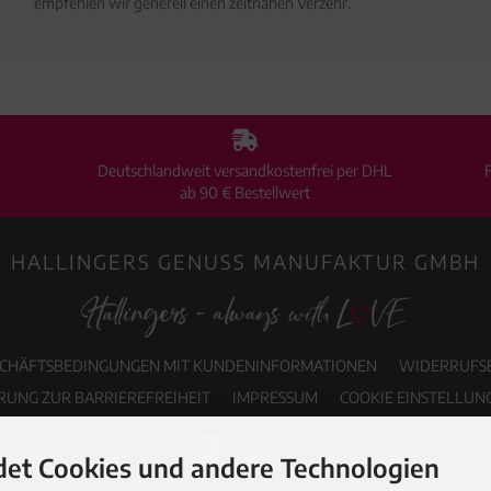
empfehlen wir generell einen zeitnahen Verzehr.
Deutschlandweit versandkostenfrei per DHL
ab 90 € Bestellwert
HALLINGERS GENUSS MANUFAKTUR GMBH
SCHÄFTSBEDINGUNGEN MIT KUNDENINFORMATIONEN
WIDERRUFS
RUNG ZUR BARRIEREFREIHEIT
IMPRESSUM
COOKIE EINSTELLUN
et Cookies und andere Technologien