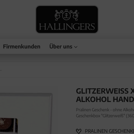
Firmenkunden
Über uns
- Pralinen, ohne Alkohol handmade
GLITZERWEISS X
LKOHOL HAND
Pralinen Geschenk - ohne Alkoh
Geschenkbox "Glitzerweiß" (360
Alkohol, handmade aus Confiser
PRALINEN GESCHENKB