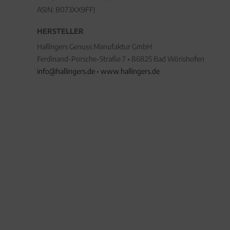
ASIN: B073XX9FFJ
HERSTELLER
Hallingers Genuss Manufaktur GmbH
Ferdinand-Porsche-Straße 7 • 86825 Bad Wörishofen
info@hallingers.de
•
www.hallingers.de