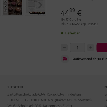
99
44
€
124,97 € pro 1kg
inkl. 7 % MwSt. zzgl.
Versand
Lieferbar
Gratisversand ab 90 € i
ZUTATEN
N
Zartbitterschokolade 63% (Kakao: 63% mindestens),
E
VOLLMILCHSCHOKOLADE 43% (Kakao: 43% mindestens),
F
Weiße Schokolade 33%, Kakaomasse, Zucker,
d