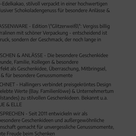
-Edelkakao, stilvoll verpackt in einer hochwertigen
usiver Schokoladengenuss für besondere Anlässe &
NWARE - Edition \"Glitzerweiß\": Vergiss billig
ralinen mit schöner Verpackung - entscheidend ist
druck, sondern der Geschmack, der noch lange in
HEN & ANLÄSSE - Die besondere Geschenkidee
eunde, Familie, Kollegen & besondere
fekt als Geschenkidee, Überraschung, Mitbringsel,
t & für besondere Genussmomente
ET - Hallingers verbindet preisgekröntes Design
 gelebte Werte (Bay. Familienlöwe) & Unternehmertum
lstandes) zu stilvollen Geschenkideen. Bekannt u.a.
UE & ELLE
SPRECHEN - Seit 2011 entwickeln wir als
besondere Geschenkideen und außergewöhnliche
denschaft gemacht für unvergessliche Genussmomente,
hte Freude beim Schenken