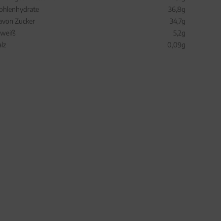
ohlenhydrate
36,8g
avon Zucker
34,7g
iweiß
5,2g
alz
0,09g