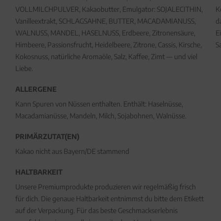
VOLLMILCHPULVER, Kakaobutter, Emulgator: SOJALECITHIN,
K
Vanilleextrakt, SCHLAGSAHNE, BUTTER, MACADAMIANUSS,
d
WALNUSS, MANDEL, HASELNUSS, Erdbeere, Zitronensäure,
E
Himbeere, Passionsfrucht, Heidelbeere, Zitrone, Cassis, Kirsche,
S
Kokosnuss, natürliche Aromaöle, Salz, Kaffee, Zimt — und viel
Liebe.
ALLERGENE
Kann Spuren von Nüssen enthalten. Enthält: Haselnüsse,
Macadamianüsse, Mandeln, Milch, Sojabohnen, Walnüsse.
PRIMÄRZUTAT(EN)
Kakao nicht aus Bayern/DE stammend
HALTBARKEIT
Unsere Premiumprodukte produzieren wir regelmäßig frisch
für dich. Die genaue Haltbarkeit entnimmst du bitte dem Etikett
auf der Verpackung. Für das beste Geschmackserlebnis