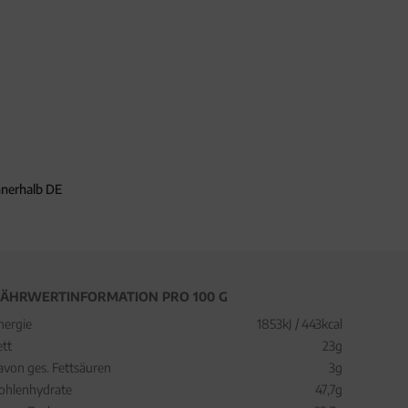
nnerhalb DE
ÄHRWERTINFORMATION PRO 100 G
nergie
1853kJ / 443kcal
ett
23g
avon ges. Fettsäuren
3g
ohlenhydrate
47,7g