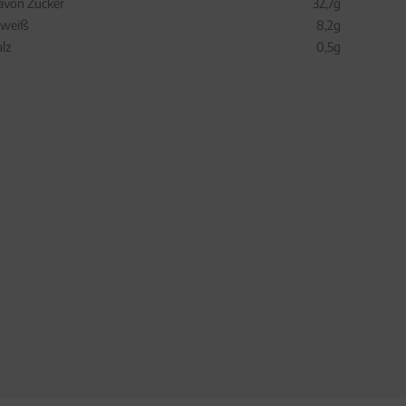
avon Zucker
32,7g
iweiß
8,2g
alz
0,5g