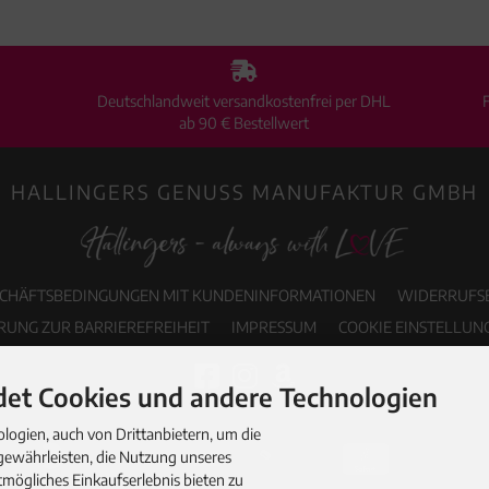
Deutschlandweit versandkostenfrei per DHL
ab 90 € Bestellwert
HALLINGERS GENUSS MANUFAKTUR GMBH
SCHÄFTSBEDINGUNGEN MIT KUNDENINFORMATIONEN
WIDERRUFS
RUNG ZUR BARRIEREFREIHEIT
IMPRESSUM
COOKIE EINSTELLUN
et Cookies und andere Technologien
ogien, auch von Drittanbietern, um die
gewährleisten, die Nutzung unseres
mögliches Einkaufserlebnis bieten zu