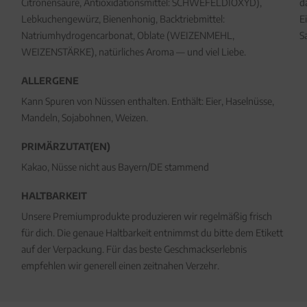
Citronensäure, Antioxidationsmittel: SCHWEFELDIOXYD),
d
Lebkuchengewürz, Bienenhonig, Backtriebmittel:
E
Natriumhydrogencarbonat, Oblate (WEIZENMEHL,
S
WEIZENSTÄRKE), natürliches Aroma — und viel Liebe.
ALLERGENE
Kann Spuren von Nüssen enthalten. Enthält: Eier, Haselnüsse,
Mandeln, Sojabohnen, Weizen.
PRIMÄRZUTAT(EN)
Kakao, Nüsse nicht aus Bayern/DE stammend
HALTBARKEIT
Unsere Premiumprodukte produzieren wir regelmäßig frisch
für dich. Die genaue Haltbarkeit entnimmst du bitte dem Etikett
auf der Verpackung. Für das beste Geschmackserlebnis
empfehlen wir generell einen zeitnahen Verzehr.