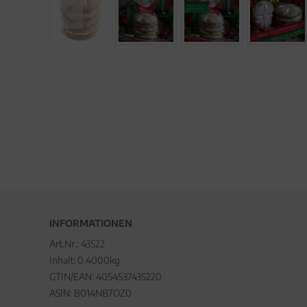
INFORMATIONEN
Art.Nr.:
43522
Inhalt: 0.4000kg
GTIN/EAN:
4054537435220
ASIN: B014NB7OZ0