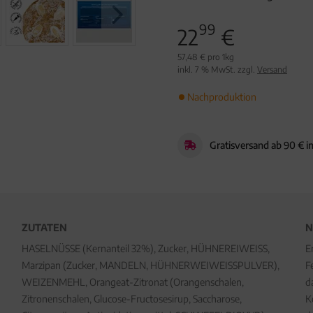
99
22
€
57,48 € pro 1kg
inkl. 7 % MwSt. zzgl.
Versand
Nachproduktion
Gratisversand ab 90 € i
ZUTATEN
N
HASELNÜSSE (Kernanteil 32%), Zucker, HÜHNEREIWEISS,
E
Marzipan (Zucker, MANDELN, HÜHNERWEIWEISSPULVER),
F
WEIZENMEHL, Orangeat-Zitronat (Orangenschalen,
d
Zitronenschalen, Glucose-Fructosesirup, Saccharose,
K