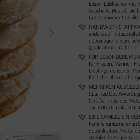
Elisen-Lebkuchen mit ho
Geschenk-Beutel. Die b
Genussmomente & die 
HANDWERK STATT MASS
andere auf industriell
überzeugen unsere ech
Qualität mit Tradition
FÜR BESONDERE MENSC
für Frauen, Männer, Fr
Lieblingsmenschen. Per
festliche Überraschun
MEHRFACH AUSGEZEICHN
(u.a. Red Dot Award),
(Großer Preis des Mitte
aus BUNTE, Gala, VOG
EINE FAMILIE. EIN VER
Familienunternehmen 
Spezialitäten. Mit Lei
strahlende Augen & ec