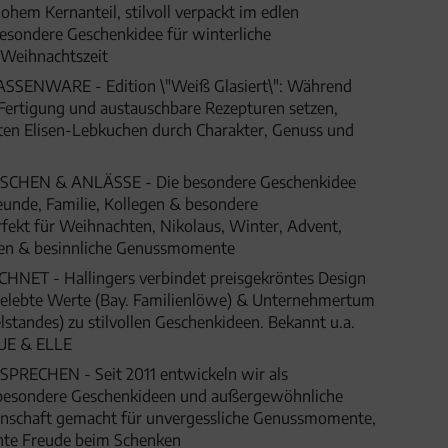
hem Kernanteil, stilvoll verpackt im edlen
esondere Geschenkidee für winterliche
Weihnachtszeit
ENWARE - Edition \"Weiß Glasiert\": Während
e Fertigung und austauschbare Rezepturen setzen,
ten Elisen-Lebkuchen durch Charakter, Genuss und
HEN & ANLÄSSE - Die besondere Geschenkidee
eunde, Familie, Kollegen & besondere
fekt für Weihnachten, Nikolaus, Winter, Advent,
gen & besinnliche Genussmomente
ET - Hallingers verbindet preisgekröntes Design
 gelebte Werte (Bay. Familienlöwe) & Unternehmertum
lstandes) zu stilvollen Geschenkideen. Bekannt u.a.
UE & ELLE
SPRECHEN - Seit 2011 entwickeln wir als
besondere Geschenkideen und außergewöhnliche
denschaft gemacht für unvergessliche Genussmomente,
hte Freude beim Schenken