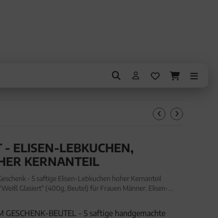
 - ELISEN-LEBKUCHEN, H
R KERNANTEIL
schenk - 5 saftige Elisen-Lebkuchen hoher Kernanteil
eiß Glasiert" (400g, Beutel) für Frauen Männer. Elisen-
 - 5 saftige Elisen-Lebkuchen hoher Kernanteil handmade im
 GESCHENK-BEUTEL - 5 saftige handgemachte