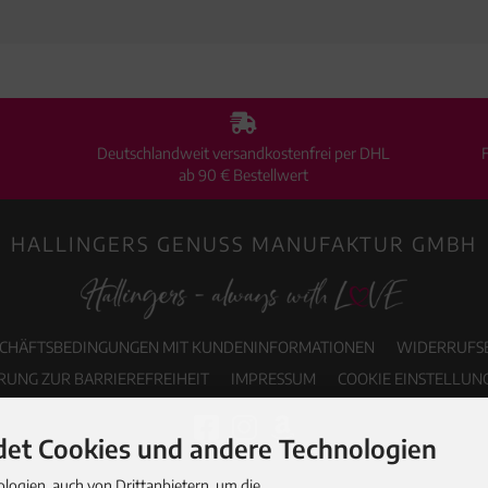
Deutschlandweit versandkostenfrei per DHL
ab 90 € Bestellwert
HALLINGERS GENUSS MANUFAKTUR GMBH
SCHÄFTSBEDINGUNGEN MIT KUNDENINFORMATIONEN
WIDERRUFS
RUNG ZUR BARRIEREFREIHEIT
IMPRESSUM
COOKIE EINSTELLUN
et Cookies und andere Technologien
ogien, auch von Drittanbietern, um die