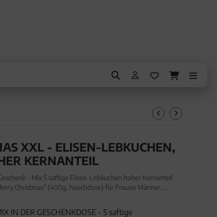
AS XXL - ELISEN-LEBKUCHEN,
ER KERNANTEIL
schenk - Mix 5 saftige Elisen-Lebkuchen hoher Kernanteil
rry Christmas" (400g, Naschdose) für Frauen Männer.
schenk - Mix 5 saftige Elisen-Lebkuchen hoher Kernanteil
X IN DER GESCHENKDOSE - 5 saftige