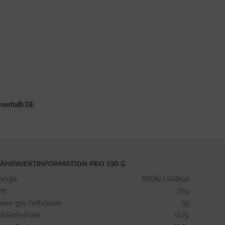
nnerhalb DE
ÄHRWERTINFORMATION PRO 100 G
nergie
1853kJ / 443kcal
ett
23g
avon ges. Fettsäuren
3g
ohlenhydrate
47,7g