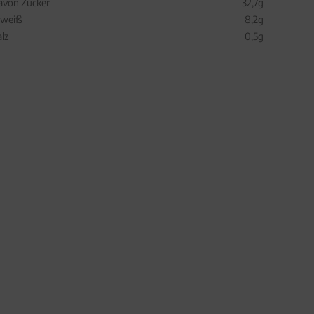
avon Zucker
32,7g
iweiß
8,2g
alz
0,5g