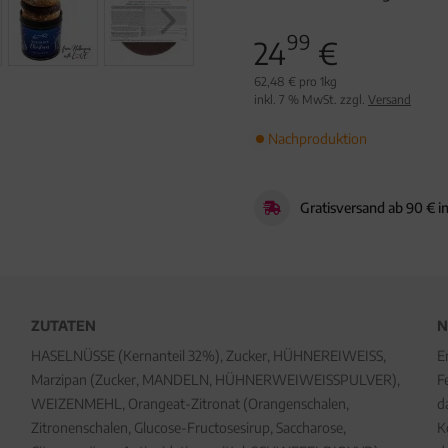
99
24
€
62,48 € pro 1kg
inkl. 7 % MwSt. zzgl.
Versand
Nachproduktion
Gratisversand ab 90 € i
ZUTATEN
N
HASELNÜSSE (Kernanteil 32%), Zucker, HÜHNEREIWEISS,
E
Marzipan (Zucker, MANDELN, HÜHNERWEIWEISSPULVER),
F
WEIZENMEHL, Orangeat-Zitronat (Orangenschalen,
d
Zitronenschalen, Glucose-Fructosesirup, Saccharose,
K