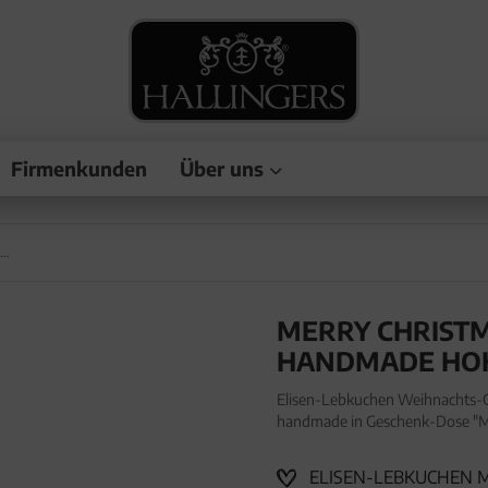
Firmenkunden
Über uns
Merry Christmas XXL - Elisen-Lebkuchen, handmade hoher Kernanteil
MERRY CHRISTM
HANDMADE HOH
Elisen-Lebkuchen Weihnachts-Ge
handmade in Geschenk-Dose "Me
Elisen-Lebkuchen Weihnachts-Ge
ELISEN-LEBKUCHEN MI