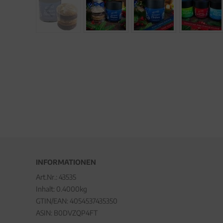
INFORMATIONEN
Art.Nr.:
43535
Inhalt: 0.4000kg
GTIN/EAN:
4054537435350
ASIN: B0DVZQP4FT