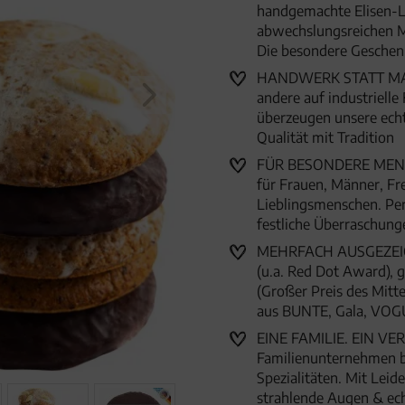
handgemachte Elisen-L
abwechslungsreichen Mi
Die besondere Geschen
HANDWERK STATT MASS
andere auf industriell
überzeugen unsere ech
Qualität mit Tradition
FÜR BESONDERE MENSC
für Frauen, Männer, Fr
Lieblingsmenschen. Per
festliche Überraschun
MEHRFACH AUSGEZEICHN
(u.a. Red Dot Award),
(Großer Preis des Mitte
aus BUNTE, Gala, VOG
EINE FAMILIE. EIN VER
Familienunternehmen 
Spezialitäten. Mit Lei
strahlende Augen & ec