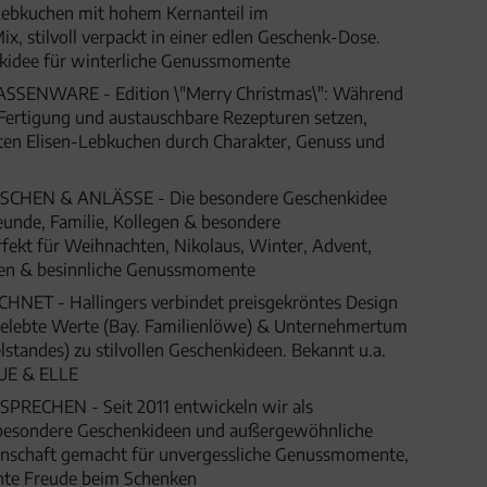
ebkuchen mit hohem Kernanteil im
x, stilvoll verpackt in einer edlen Geschenk-Dose.
kidee für winterliche Genussmomente
ENWARE - Edition \"Merry Christmas\": Während
e Fertigung und austauschbare Rezepturen setzen,
ten Elisen-Lebkuchen durch Charakter, Genuss und
HEN & ANLÄSSE - Die besondere Geschenkidee
eunde, Familie, Kollegen & besondere
fekt für Weihnachten, Nikolaus, Winter, Advent,
gen & besinnliche Genussmomente
ET - Hallingers verbindet preisgekröntes Design
 gelebte Werte (Bay. Familienlöwe) & Unternehmertum
lstandes) zu stilvollen Geschenkideen. Bekannt u.a.
UE & ELLE
SPRECHEN - Seit 2011 entwickeln wir als
besondere Geschenkideen und außergewöhnliche
denschaft gemacht für unvergessliche Genussmomente,
hte Freude beim Schenken