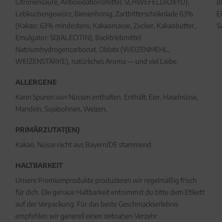
Citronensäure, Antioxidationsmittel: SCHWEFELDIOXYD),
d
Lebkuchengewürz, Bienenhonig, Zartbitterschokolade 63%
E
(Kakao: 63% mindestens, Kakaomasse, Zucker, Kakaobutter,
S
Emulgator: SOJALECITIN), Backtriebmittel:
Natriumhydrogencarbonat, Oblate (WEIZENMEHL,
WEIZENSTÄRKE), natürliches Aroma — und viel Liebe.
ALLERGENE
Kann Spuren von Nüssen enthalten. Enthält: Eier, Haselnüsse,
Mandeln, Sojabohnen, Weizen.
PRIMÄRZUTAT(EN)
Kakao, Nüsse nicht aus Bayern/DE stammend
HALTBARKEIT
Unsere Premiumprodukte produzieren wir regelmäßig frisch
für dich. Die genaue Haltbarkeit entnimmst du bitte dem Etikett
auf der Verpackung. Für das beste Geschmackserlebnis
empfehlen wir generell einen zeitnahen Verzehr.