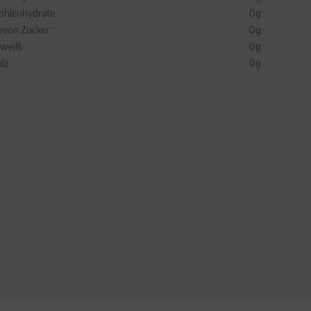
ohlenhydrate
0g
avon Zucker
0g
iweiß
0g
alz
0g