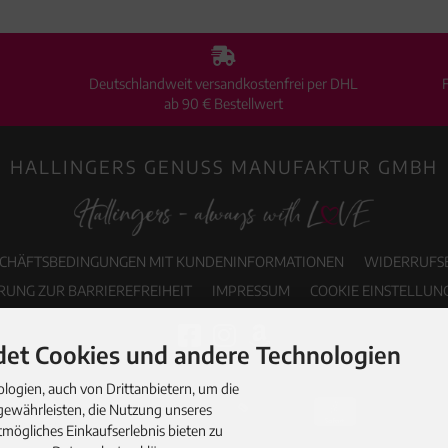
Deutschlandweit versandkostenfrei per DHL
ab 90 € Bestellwert
HALLINGERS GENUSS MANUFAKTUR GMBH
SCHÄFTSBEDINGUNGEN MIT KUNDENINFORMATIONEN
WIDERRUFS
RUNG ZUR BARRIEREFREIHEIT
IMPRESSUM
COOKIE EINSTELLUN
et Cookies und andere Technologien
ogien, auch von Drittanbietern, um die
gewährleisten, die Nutzung unseres
mögliches Einkaufserlebnis bieten zu