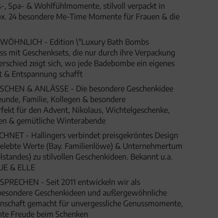
, Spa- & Wohlfühlmomente, stilvoll verpackt in
ox. 24 besondere Me-Time Momente für Frauen & die
ÖHNLICH - Edition \"Luxury Bath Bombs
uss mit Geschenksets, die nur durch ihre Verpackung
erschied zeigt sich, wo jede Badebombe ein eigenes
ft & Entspannung schafft
HEN & ANLÄSSE - Die besondere Geschenkidee
eunde, Familie, Kollegen & besondere
fekt für den Advent, Nikolaus, Wichtelgeschenke,
gen & gemütliche Winterabende
ET - Hallingers verbindet preisgekröntes Design
 gelebte Werte (Bay. Familienlöwe) & Unternehmertum
lstandes) zu stilvollen Geschenkideen. Bekannt u.a.
UE & ELLE
SPRECHEN - Seit 2011 entwickeln wir als
besondere Geschenkideen und außergewöhnliche
denschaft gemacht für unvergessliche Genussmomente,
hte Freude beim Schenken