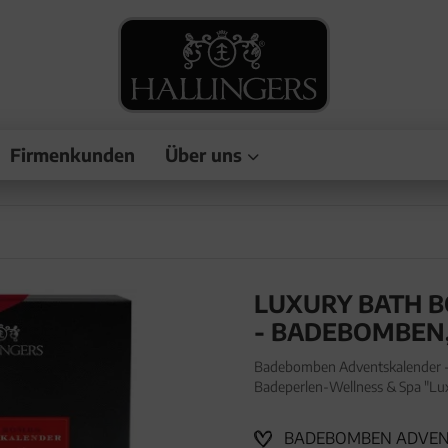
Firmenkunden
Über uns
LUXURY BATH 
- BADEBOMBEN
Badebomben Adventskalender - 
Badeperlen-Wellness & Spa "Lu
Frauen Männer. Badebomben Adv
Geschenkb
BADEBOMBEN ADVENTS