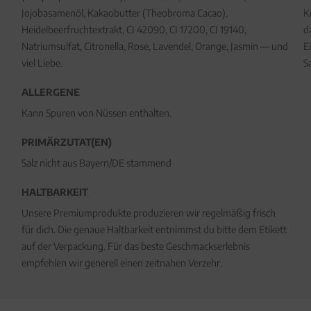
Jojobasamenöl, Kakaobutter (Theobroma Cacao),
K
Heidelbeerfruchtextrakt, CI 42090, CI 17200, CI 19140,
d
Natriumsulfat, Citronella, Rose, Lavendel, Orange, Jasmin — und
E
viel Liebe.
S
ALLERGENE
Kann Spuren von Nüssen enthalten.
PRIMÄRZUTAT(EN)
Salz nicht aus Bayern/DE stammend
HALTBARKEIT
Unsere Premiumprodukte produzieren wir regelmäßig frisch
für dich. Die genaue Haltbarkeit entnimmst du bitte dem Etikett
auf der Verpackung. Für das beste Geschmackserlebnis
empfehlen wir generell einen zeitnahen Verzehr.