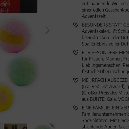
entspannende Wellness-
einer edlen Geschenkb
Adventszeit
BESONDERS STATT GEW
Adventskalen...\": Schl
beeindrucken - der Unt
Spa-Erlebnis voller Du
FÜR BESONDERE MENSC
für Frauen, Männer, Fr
Lieblingsmenschen. Per
festliche Überraschun
MEHRFACH AUSGEZEICHN
(u.a. Red Dot Award),
(Großer Preis des Mitte
aus BUNTE, Gala, VOG
EINE FAMILIE. EIN VER
Familienunternehmen 
Spezialitäten. Mit Lei
strahlende Augen & ec