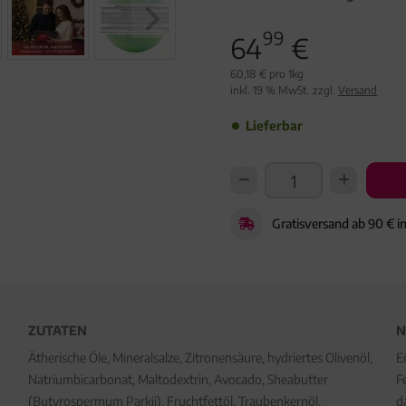
99
64
€
60,18 € pro 1kg
inkl. 19 % MwSt. zzgl.
Versand
Lieferbar
Gratisversand ab 90 € i
ZUTATEN
N
Ätherische Öle, Mineralsalze, Zitronensäure, hydriertes Olivenöl,
E
Natriumbicarbonat, Maltodextrin, Avocado, Sheabutter
F
(Butyrospermum Parkii), Fruchtfettöl, Traubenkernöl,
d