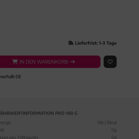
Lieferfrist: 1-3 Tage
IN DEN WARENKORB
IN DEN WARENKORB
AUF DEN ME
nnerhalb DE
ÄHRWERTINFORMATION PRO 100 G
nergie
0kJ / 0kcal
ett
0g
avon ges. Fettsäuren
0g