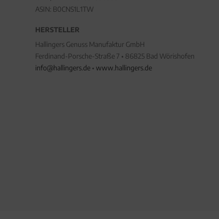
ASIN: B0CNS1L1TW
HERSTELLER
Hallingers Genuss Manufaktur GmbH
Ferdinand-Porsche-Straße 7 • 86825 Bad Wörishofen
info@hallingers.de
•
www.hallingers.de