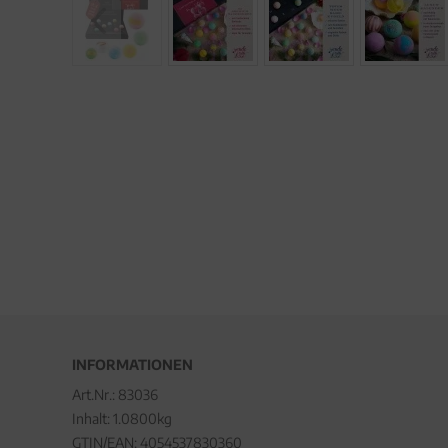
INFORMATIONEN
Art.Nr.:
83036
Inhalt: 1.0800kg
GTIN/EAN:
4054537830360