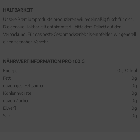
HALTBARKEIT
Unsere Premiumprodukte produzieren wir regelmäßig frisch für dich.
Die genaue Haltbarkeit entnimmst du bitte dem Etikett auf der
Verpackung. Für das beste Geschmackserlebnis empfehlen wir generell
einen zeitnahen Verzehr.
NÄHRWERTINFORMATION PRO 100 G
Energie
0kJ / 0kcal
Fett
0g
davon ges. Fettsäuren
0g
Kohlenhydrate
0g
davon Zucker
0g
Eiweiß
0g
Salz
0g