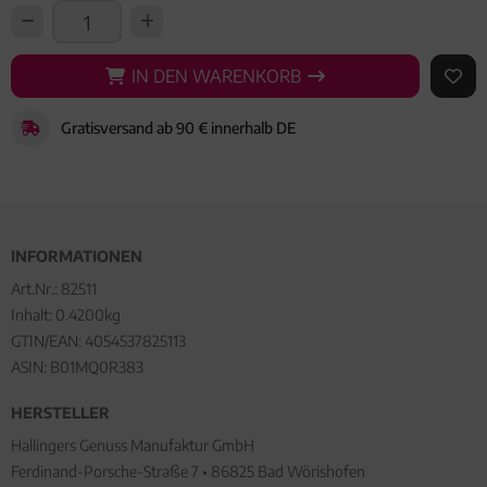
IN DEN WARENKORB
IN DEN WARENKORB
AUF 
Gratisversand ab 90 € innerhalb DE
INFORMATIONEN
Art.Nr.:
82511
Inhalt: 0.4200kg
GTIN/EAN:
4054537825113
ASIN: B01MQ0R383
HERSTELLER
Hallingers Genuss Manufaktur GmbH
Ferdinand-Porsche-Straße 7 • 86825 Bad Wörishofen