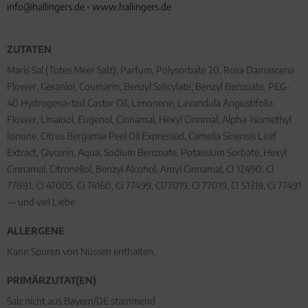
info@hallingers.de
•
www.hallingers.de
ZUTATEN
Maris Sal (Totes Meer Salz), Parfum, Polysorbate 20, Rosa Damascena
Flower, Geraniol, Coumarin, Benzyl Salicylate, Benzyl Benzoate, PEG-
40 Hydrogena-ted Castor Oil, Limonene, Lavandula Angustifolia
Flower, Linalool, Eugenol, Cinnamal, Hexyl Cinnmal, Alpha-Isomethyl
Ionone, Citrus Bergamia Peel Oil Expressed, Camelia Sinensis Leaf
Extract, Glycerin, Aqua, Sodium Benzoate, Potassium Sorbate, Hexyl
Cinnamal, Citronellol, Benzyl Alcohol, Amyl Cinnamal, CI 12490, CI
77891, CI 47005, CI 74160, CI 77499, Cl77019, CI 77019, CI 51319, CI 77491
— und viel Liebe.
ALLERGENE
Kann Spuren von Nüssen enthalten.
PRIMÄRZUTAT(EN)
Salz nicht aus Bayern/DE stammend