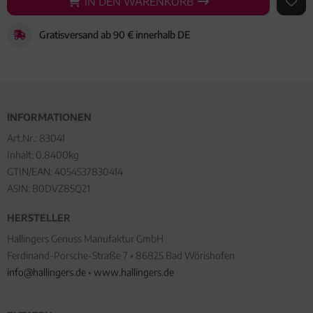
IN DEN WARENKORB
IN DEN WARENKORB
AUF 
Gratisversand ab 90 € innerhalb DE
INFORMATIONEN
Art.Nr.:
83041
Inhalt: 0.8400kg
GTIN/EAN:
4054537830414
ASIN: B0DVZ85Q21
HERSTELLER
Hallingers Genuss Manufaktur GmbH
Ferdinand-Porsche-Straße 7 • 86825 Bad Wörishofen
info@hallingers.de
•
www.hallingers.de