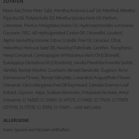
ZUTATEN
Maris Sal (Totes Meer Salz), Mentha Arvensis Leaf Oil, Menthol, Mentha
Piperita Oil, Polysorbate 20, Mentha Spicata Herb Oil, Parfum,
Limonene, Prunus Amygdalus Dulcis Oil, Hydroxycitronella, Limonene
Counarin, PEG-40 Hydrogenated Castor Oil, Citronellol, Linalool,
Alpha-Isomethyl Ionone, Citrus Grandis Peel Oil, Geraniol, Citral,
Helianthus Annuus Seed Oil, Ascorbyl Palmitate, Lecithin, Tocopherol,
Hexyl Cinnamal, Cymbopogon Winterianus Herb Oil (Citronell),
Eukalyptus Citriodora Oil (Citriodora), Vanilla Planifolia Powder (echte
Vanille), Benzyl Alcohol, Coumarin, Benzyl Benzoate, Eugenol, Rosa
Damascena Flower, Benzyl Salicylate, Lavandula Angustifolia Flower,
Cinnamal, Citrus Bergamia Peel Oil Expressed, Camelia Sinensis Leaf
Extract, Glycerin, Aqua, Sodium Benzoate, Potassium Sorbate, Amyl
Cinnamal, CI 74260, CI 12490, CI 47005, Cl 74160, Cl 77499, CI 77891,
Cl77019, CI 77019, CI 51319, CI 77491 — und viel Liebe.
ALLERGENE
Kann Spuren von Nüssen enthalten.