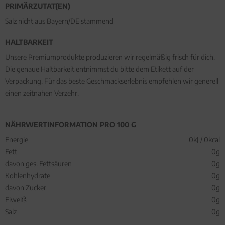
PRIMÄRZUTAT(EN)
Salz nicht aus Bayern/DE stammend
HALTBARKEIT
Unsere Premiumprodukte produzieren wir regelmäßig frisch für dich.
Die genaue Haltbarkeit entnimmst du bitte dem Etikett auf der
Verpackung. Für das beste Geschmackserlebnis empfehlen wir generell
einen zeitnahen Verzehr.
NÄHRWERTINFORMATION PRO 100 G
Energie
0kJ / 0kcal
Fett
0g
davon ges. Fettsäuren
0g
Kohlenhydrate
0g
davon Zucker
0g
Eiweiß
0g
Salz
0g