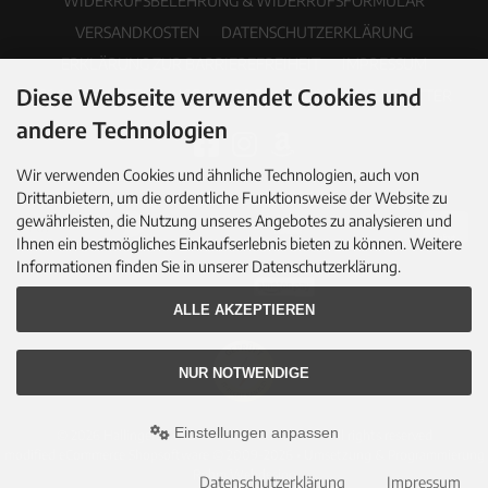
WIDERRUFSBELEHRUNG & WIDERRUFSFORMULAR
VERSANDKOSTEN
DATENSCHUTZERKLÄRUNG
ERKLÄRUNG ZUR BARRIEREFREIHEIT
IMPRESSUM
Diese Webseite verwendet Cookies und
COOKIE EINSTELLUNGEN
PDF-KATALOG
NEWSLETTER
andere Technologien
Wir verwenden Cookies und ähnliche Technologien, auch von
Drittanbietern, um die ordentliche Funktionsweise der Website zu
gewährleisten, die Nutzung unseres Angebotes zu analysieren und
Ihnen ein bestmögliches Einkaufserlebnis bieten zu können. Weitere
Informationen finden Sie in unserer Datenschutzerklärung.
ALLE AKZEPTIEREN
NUR NOTWENDIGE
Einstellungen anpassen
© 2026 Hallingers Genuss Manufaktur GmbH • All rights reserved
modified eCommerce Shopsoftware © 2009-2026 • Umsetzung & Programmierung
Rehm Webdesign
Datenschutzerklärung
Impressum