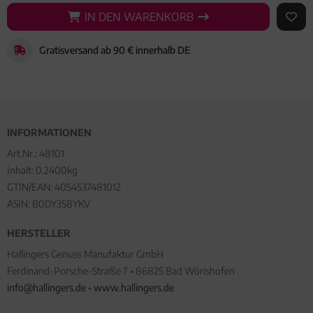
IN DEN WARENKORB
IN DEN WARENKORB
AUF 
Gratisversand ab 90 € innerhalb DE
INFORMATIONEN
Art.Nr.:
48101
Inhalt: 0.2400kg
GTIN/EAN:
4054537481012
ASIN: B0DY358YKV
HERSTELLER
Hallingers Genuss Manufaktur GmbH
Ferdinand-Porsche-Straße 7 • 86825 Bad Wörishofen
info@hallingers.de
•
www.hallingers.de