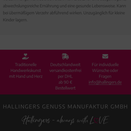
abwechslungsreiche Ernährung und eine gesunde Lebensweise. Kann
bei übermäßigem Verzehr abführend wirken. Unzugänglich für kleine
Kinder lagern.
Traditionelle
Deutschlandweit
Für individuelle
Handwerkskunst
versandkostenfrei
Wünsche oder
mit Hand und Herz
per DHL
Fragen
ab 90 €
info@hallingers.de
Bestellwert
HALLINGERS GENUSS MANUFAKTUR GMBH