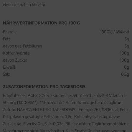
einen zeitnahen Verzehr.
NÄHRWERTINFORMATION PRO 100 G
Energie
1900kJ / 454kcal
Fett
5g
davon ges. Fettsäuren
5g
Kohlenhydrate
100g
davon Zucker
100g
Eiweiß
0g
Salz
0,5g
ZUSATZINFORMATION PRO TAGESDOSIS
Empfohlene TAGESDOSIS: 2 Gummiherzen, diese beinhaltet Vitamin D:
50 mcg (1.000%**). ** Prozent der Referenzmenge für die tägliche
Zufuhr. NÄHRWERTE PRO TAGESDOSIS - Energie: 76kJ/18,16kcal, Fett:
0,2g, davon gesättigte Fettsäuren: 0,2g, Kohlenhydrate: 4g, davon
Zucker: 4g, Eiweiß: 0g, Salz: 0,02g. Bite beachten: Tägliche empfohlene
Verzehrmenge nicht überschreiten. Kein Ersatz für eine ausgewogene,