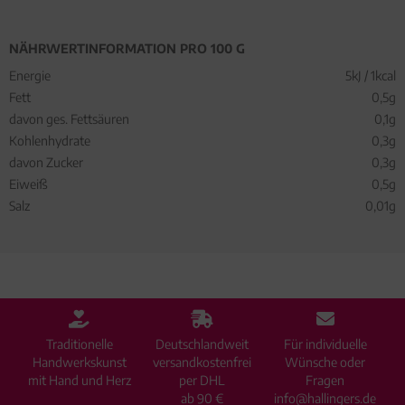
NÄHRWERTINFORMATION PRO 100 G
Energie
5kJ / 1kcal
Fett
0,5g
davon ges. Fettsäuren
0,1g
Kohlenhydrate
0,3g
davon Zucker
0,3g
Eiweiß
0,5g
Salz
0,01g
Traditionelle
Deutschlandweit
Für individuelle
Handwerkskunst
versandkostenfrei
Wünsche oder
mit Hand und Herz
per DHL
Fragen
ab 90 €
info@hallingers.de