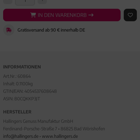
IN DEN WARENKORB
IN DEN WARENKORB
AUF 
Gratisversand ab 90 € innerhalb DE
INFORMATIONEN
Art.Nr.:
60864
Inhalt: 0.1100kg
GTIN/EAN:
4054537608648
ASIN: B0CQKKP3JT
HERSTELLER
Hallingers Genuss Manufaktur GmbH
Ferdinand-Porsche-Straße 7 • 86825 Bad Wörishofen
info@hallingers.de
•
www.hallingers.de