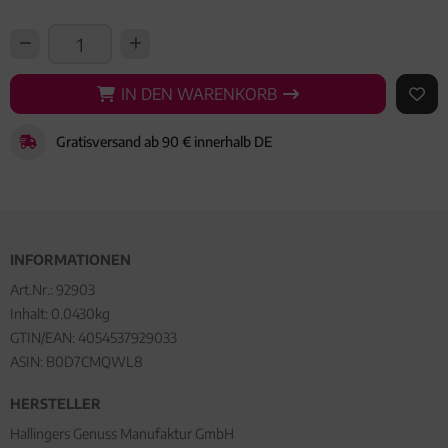
IN DEN WARENKORB
IN DEN WARENKORB
AUF 
Gratisversand ab 90 € innerhalb DE
INFORMATIONEN
Art.Nr.:
92903
Inhalt: 0.0430kg
GTIN/EAN:
4054537929033
ASIN: B0D7CMQWL8
HERSTELLER
Hallingers Genuss Manufaktur GmbH