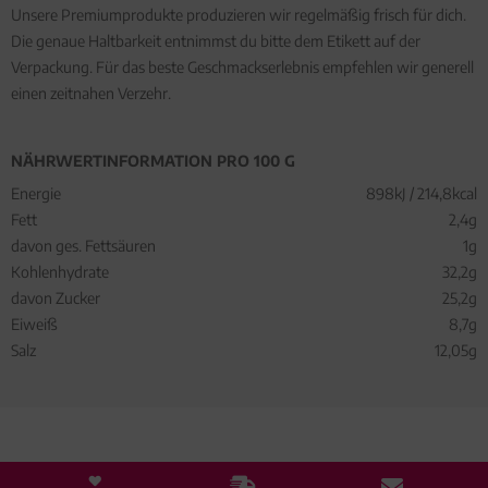
Unsere Premiumprodukte produzieren wir regelmäßig frisch für dich.
Die genaue Haltbarkeit entnimmst du bitte dem Etikett auf der
Verpackung. Für das beste Geschmackserlebnis empfehlen wir generell
einen zeitnahen Verzehr.
NÄHRWERTINFORMATION PRO 100 G
Energie
898kJ / 214,8kcal
Fett
2,4g
davon ges. Fettsäuren
1g
Kohlenhydrate
32,2g
davon Zucker
25,2g
Eiweiß
8,7g
Salz
12,05g