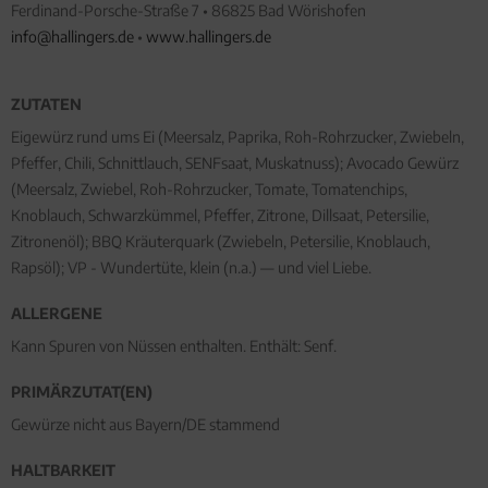
Ferdinand-Porsche-Straße 7 • 86825 Bad Wörishofen
info@hallingers.de
•
www.hallingers.de
ZUTATEN
Eigewürz rund ums Ei (Meersalz, Paprika, Roh-Rohrzucker, Zwiebeln,
Pfeffer, Chili, Schnittlauch, SENFsaat, Muskatnuss); Avocado Gewürz
(Meersalz, Zwiebel, Roh-Rohrzucker, Tomate, Tomatenchips,
Knoblauch, Schwarzkümmel, Pfeffer, Zitrone, Dillsaat, Petersilie,
Zitronenöl); BBQ Kräuterquark (Zwiebeln, Petersilie, Knoblauch,
Rapsöl); VP - Wundertüte, klein (n.a.) — und viel Liebe.
ALLERGENE
Kann Spuren von Nüssen enthalten. Enthält: Senf.
PRIMÄRZUTAT(EN)
Gewürze nicht aus Bayern/DE stammend
HALTBARKEIT