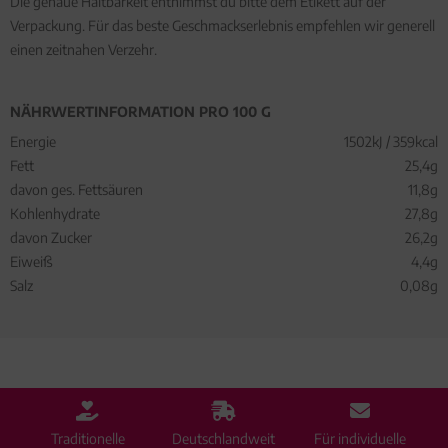
Die genaue Haltbarkeit entnimmst du bitte dem Etikett auf der
Verpackung. Für das beste Geschmackserlebnis empfehlen wir generell
einen zeitnahen Verzehr.
NÄHRWERTINFORMATION PRO 100 G
Energie
1502kJ / 359kcal
Fett
25,4g
davon ges. Fettsäuren
11,8g
Kohlenhydrate
27,8g
davon Zucker
26,2g
Eiweiß
4,4g
Salz
0,08g
Traditionelle
Deutschlandweit
Für individuelle