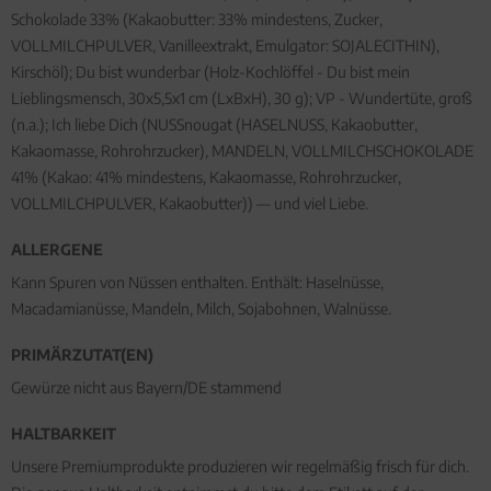
Schokolade 33% (Kakaobutter: 33% mindestens, Zucker,
VOLLMILCHPULVER, Vanilleextrakt, Emulgator: SOJALECITHIN),
Kirschöl); Du bist wunderbar (Holz-Kochlöffel - Du bist mein
Lieblingsmensch, 30x5,5x1 cm (LxBxH), 30 g); VP - Wundertüte, groß
(n.a.); Ich liebe Dich (NUSSnougat (HASELNUSS, Kakaobutter,
Kakaomasse, Rohrohrzucker), MANDELN, VOLLMILCHSCHOKOLADE
41% (Kakao: 41% mindestens, Kakaomasse, Rohrohrzucker,
VOLLMILCHPULVER, Kakaobutter)) — und viel Liebe.
ALLERGENE
Kann Spuren von Nüssen enthalten. Enthält: Haselnüsse,
Macadamianüsse, Mandeln, Milch, Sojabohnen, Walnüsse.
PRIMÄRZUTAT(EN)
Gewürze nicht aus Bayern/DE stammend
HALTBARKEIT
Unsere Premiumprodukte produzieren wir regelmäßig frisch für dich.