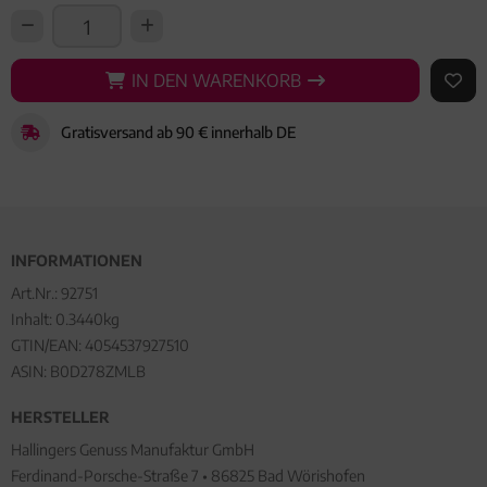
IN DEN WARENKORB
IN DEN WARENKORB
AUF 
Gratisversand ab 90 € innerhalb DE
INFORMATIONEN
Art.Nr.:
92751
Inhalt: 0.3440kg
GTIN/EAN:
4054537927510
ASIN: B0D278ZMLB
HERSTELLER
Hallingers Genuss Manufaktur GmbH
Ferdinand-Porsche-Straße 7 • 86825 Bad Wörishofen