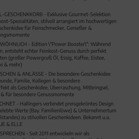
L-GESCHENKKORB - Exklusive Gourmet-Selektion
st-Spezialitäten, stilvoll arrangiert im hochwertigen
chenkidee für Feinschmecker, Genießer &
hungsmomente
ÖHNLICH - Edition \"Power Booster\": Während
n, entsteht echter Feinkost-Genuss durch perfekt
ten (großer Powergruß Öl, Essig, Kaffee, Eistee,
ki & mehr)
HEN & ANLÄSSE - Die besondere Geschenkidee
eunde, Familie, Kollegen & besondere
fekt als Geschenkidee, Überraschung, Mitbringsel,
t & für besondere Genussmomente
ET - Hallingers verbindet preisgekröntes Design
 gelebte Werte (Bay. Familienlöwe) & Unternehmertum
lstandes) zu stilvollen Geschenkideen. Bekannt u.a.
UE & ELLE
SPRECHEN - Seit 2011 entwickeln wir als