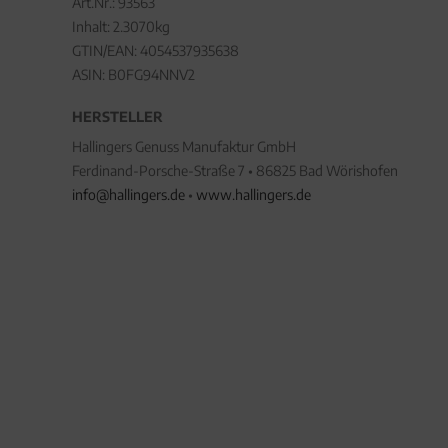
Art.Nr.:
93563
Inhalt: 2.3070kg
GTIN/EAN:
4054537935638
ASIN: B0FG94NNV2
HERSTELLER
Hallingers Genuss Manufaktur GmbH
Ferdinand-Porsche-Straße 7 • 86825 Bad Wörishofen
info@hallingers.de
•
www.hallingers.de