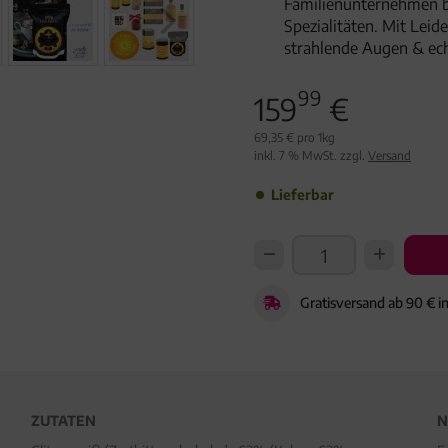
Familienunternehmen 
Spezialitäten. Mit Lei
strahlende Augen & ec
99
159
€
69,35 € pro 1kg
inkl. 7 % MwSt. zzgl.
Versand
Lieferbar
Gratisversand ab 90 € i
ZUTATEN
N