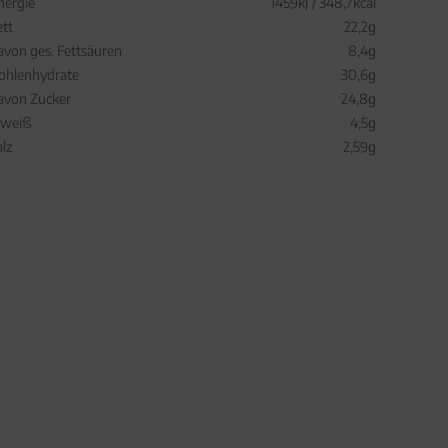
nergie
1459kJ / 348,7kcal
ett
22,2g
avon ges. Fettsäuren
8,4g
ohlenhydrate
30,6g
avon Zucker
24,8g
iweiß
4,5g
alz
2,59g