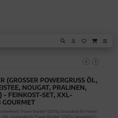
 (GROSSER POWERGRUSS ÖL, ES
STEE, NOUGAT, PRALINEN, SC
 FEINKOST-SET, XXL-GE
GOURMET
eschenkkorb "Power Booster" (2307g, Genussbox) für Frauen
 - XXL-Geschenkkorb "Power Booster" (2307g, Genussbox) für