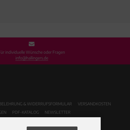
Für individuelle Wünsche oder Fragen
info@hallingers.de
BELEHRUNG & WIDERRUFSFORMULAR
VERSANDKOSTEN
GEN
PDF-KATALOG
NEWSLETTER