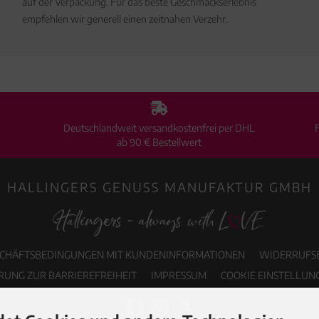
auf der Verpackung. Für das beste Geschmackserlebnis
empfehlen wir generell einen zeitnahen Verzehr.
Deutschlandweit versandkostenfrei per DHL
ab 90 € Bestellwert
HALLINGERS GENUSS MANUFAKTUR GMBH
SCHÄFTSBEDINGUNGEN MIT KUNDENINFORMATIONEN
WIDERRUFS
RUNG ZUR BARRIEREFREIHEIT
IMPRESSUM
COOKIE EINSTELLUN