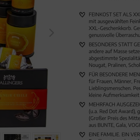
Frauen Männer
FEINKOST SET ALS XX
mit ausgewählten Feinko
XXL-Geschenkkorb. Ges
genussvolle Überrasc
BESONDERS STATT GEW
andere auf Masse setze
abgestimmte Spezialitä
Nougat, Pralinen, Scho
FÜR BESONDERE MENSC
für Frauen, Männer, Fr
Lieblingsmenschen. Per
kleine Aufmerksamkei
MEHRFACH AUSGEZEICHN
(u.a. Red Dot Award),
(Großer Preis des Mitte
aus BUNTE, Gala, VOG
EINE FAMILIE. EIN VER