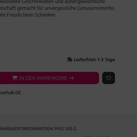
besondere Geschenkideen und außergewöhnliche
denschaft gemacht für unvergessliche Genussmomente,
hte Freude beim Schenken
Lieferfrist: 1-3 Tage
IN DEN WARENKORB
IN DEN WARENKORB
AUF DEN ME
nnerhalb DE
ÄHRWERTINFORMATION PRO 100 G