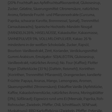
(20% Fruchtsaft aus Apfelfruchtsaftkonzentrat, Glukosesirup,
Zucker, Gelatine, Säuerungsmittel: Citronensäure, natürliches
Aroma, färbende Frucht- und Pflanzenextrakte (Curcuma,
Paprika, schwarze Karotte, Brennnessel, Spinat), Trennmittel:
Carnaubawachs); Spanische Hochzeits-Mandeln Nougat
(MANDELN 28%, HASELNÜSSE, Kakaobutter, Kakaomasse,
SAHNEPULVER 5%, VOLLMILCHPULVER, Kakao: 26 %
mindestens in der weißen Schokolade, Zucker, Rapsöl,
Bourbon-Vanilleextrakt, Zimt, Koriander, Verdickungsmittel:
Gummi Arabicum, Emulgator: SOJALECITIN, Glukosesirup,
Vanilleextrakt, natürliches Aroma); No. Four (Kaffee); Flotter
Feger (Dattelstücke (33 %) (Datteln, Reismehl), Korinthen
(Korinthen, Trennmittel: Pflanzenöl), Orangenecken, kandierte
Früchte: Papaya, Ananas, Mango, Lemongrass, Aromen,
Säuerungsmittel: Zitronensäure); Eiskaffee Vanille (Apfelstücke,
Kaffee, Kakaobohnenstücke, natürliches Aroma, Moringablätter
(3%), Süßkraut); Eigewürz rund ums Ei (Meersalz, Paprika, Roh-
Rohrzucker, Zwiebeln, Pfeffer, Chili, Schnittlauch, SENFsaat,
Muskatnuss); BBQ Kartoffelkönig (Zwiebeln, Pfeffer, Petersilie,