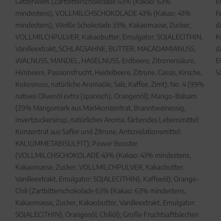
Glitzerweiß (Zartbitterschokolade 63% (Kakao: 63%
E
mindestens), VOLLMILCHSCHOKOLADE 43% (Kakao: 43%
F
mindestens), Weiße Schokolade 33%, Kakaomasse, Zucker,
d
VOLLMILCHPULVER, Kakaobutter, Emulgator: SOJALECITHIN,
K
Vanilleextrakt, SCHLAGSAHNE, BUTTER, MACADAMIANUSS,
d
WALNUSS, MANDEL, HASELNUSS, Erdbeere, Zitronensäure,
E
Himbeere, Passionsfrucht, Heidelbeere, Zitrone, Cassis, Kirsche,
S
Kokosnuss, natürliche Aromaöle, Salz, Kaffee, Zimt); No. 4 (99%
natives Olivenöl extra (spanisch), Orangenöl); Mango-Balsam
(29% Mangomark aus Markkonzentrat, Branntweinessig,
Invertzuckersirup, natürliches Aroma, färbendes Lebensmittel:
Konzentrat aus Saflor und Zitrone, Antioxidationsmittel:
KALIUMMETABISULFIT); Power Booster
(VOLLMILCHSCHOKOLADE 43% (Kakao: 43% mindestens,
Kakaomasse, Zucker, VOLLMILCHPULVER, Kakaobutter,
Vanilleextrakt, Emulgator: SOJALECITHIN), Kaffeeöl); Orange-
Chili (Zartbitterschokolade 63% (Kakao: 63% mindestens,
Kakaomasse, Zucker, Kakaobutter, Vanilleextrakt, Emulgator:
SOJALECITHIN), Orangenöl, Chiliöl); Große Fruchtsaftbärchen