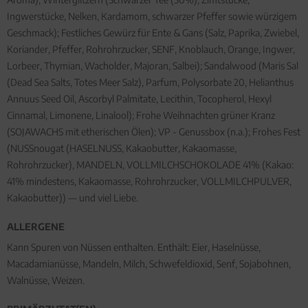
Ingwerstücke, Nelken, Kardamom, schwarzer Pfeffer sowie würzigem
Geschmack); Festliches Gewürz für Ente & Gans (Salz, Paprika, Zwiebel,
Koriander, Pfeffer, Rohrohrzucker, SENF, Knoblauch, Orange, Ingwer,
Lorbeer, Thymian, Wacholder, Majoran, Salbei); Sandalwood (Maris Sal
(Dead Sea Salts, Totes Meer Salz), Parfum, Polysorbate 20, Helianthus
Annuus Seed Oil, Ascorbyl Palmitate, Lecithin, Tocopherol, Hexyl
Cinnamal, Limonene, Linalool); Frohe Weihnachten grüner Kranz
(SOJAWACHS mit etherischen Ölen); VP - Genussbox (n.a.); Frohes Fest
(NUSSnougat (HASELNUSS, Kakaobutter, Kakaomasse,
Rohrohrzucker), MANDELN, VOLLMILCHSCHOKOLADE 41% (Kakao:
41% mindestens, Kakaomasse, Rohrohrzucker, VOLLMILCHPULVER,
Kakaobutter)) — und viel Liebe.
ALLERGENE
Kann Spuren von Nüssen enthalten. Enthält: Eier, Haselnüsse,
Macadamianüsse, Mandeln, Milch, Schwefeldioxid, Senf, Sojabohnen,
Walnüsse, Weizen.