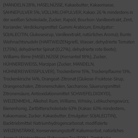
(MANDELN 28%, HASELNÜSSE, Kakaobutter, Kakaomasse,
SAHNEPULVER 5%, VOLLMILCHPULVER, Kakao: 26 % mindestens in
der weißen Schokolade, Zucker, Rapsöl, Bourbon-Vanilleextrakt, Zimt,
Koriander, Verdickungsmittel: Gummi Arabicum, Emulgator:
SOJALECITIN, Glukosesirup, Vanilleextrakt, natürliches Aroma); Bunte
Weihnachtsnudeln (HARTWEIZENgrieß, Wasser, dehydrierte Tomaten
(1,75%), dehydrierter Spinat (0,27%), dehydrierte rote Beete);
Williams-Birne (HASELNÜSSE (Kernanteil 18%), Zucker,
HÜHNEREIWEISS, Marzipan (Zucker, MANDELN,
HÜHNEREIWEISSPULVER), Trockenbirne 15%, Trockenpflaume 13%,
Trockenkirsche 14%, Orangeat-Zitronat (Glukose-Fruktose-Sirup,
Orangenschalen, Zitronenschalen, Saccharose, Säuerungsmittel:
Zitronensäure, Antioxidationsmittel: SCHWEFELDIOXYD),
WEIZENMEHL, Alkohol: Rum, Williams, Whisky, Lebkuchengewürz,
Bienenhonig, Zartbitterschokolade 63% (Kakao: 63% mindestens,
Kakaomasse, Zucker, Kakaobutter, Emulgator: SOJALECITIN),
Backtriebmittel: Natriumhydrogencarbonat, modifizierte
WEIZENSTÄRKE, Konservierungsstoff: Kaliumsorbat, natürliches
Aroma); Winterglitzern (Schwarzer Tee (50%), Zimtstücke,