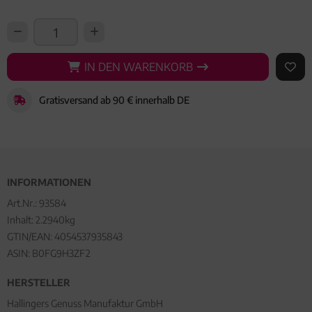
IN DEN WARENKORB
IN DEN WARENKORB
AUF 
Gratisversand ab 90 € innerhalb DE
INFORMATIONEN
Art.Nr.:
93584
Inhalt: 2.2940kg
GTIN/EAN:
4054537935843
ASIN: B0FG9H3ZF2
HERSTELLER
Hallingers Genuss Manufaktur GmbH