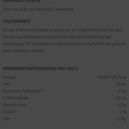
PRIMÄRZUTAT(EN)
Gewürze nicht aus Bayern/DE stammend
HALTBARKEIT
Unsere Premiumprodukte produzieren wir regelmäßig frisch für dich.
Die genaue Haltbarkeit entnimmst du bitte dem Etikett auf der
Verpackung. Für das beste Geschmackserlebnis empfehlen wir generell
einen zeitnahen Verzehr.
NÄHRWERTINFORMATION PRO 100 G
Energie
1337kJ / 319,7kcal
Fett
18,8g
davon ges. Fettsäuren
8,4g
Kohlenhydrate
30,4g
davon Zucker
22,7g
Eiweiß
5,7g
Salz
2,51g