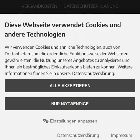
VERSANDKOSTEN
DATENSCHUTZERKLÄRUNG
ERKLÄRUNG ZUR BARRIEREFREIHEIT
IMPRESSUM
Diese Webseite verwendet Cookies und
COOKIE EINSTELLUNGEN
PDF-KATALOG
NEWSLETTER
andere Technologien
Wir verwenden Cookies und ähnliche Technologien, auch von
Drittanbietern, um die ordentliche Funktionsweise der Website zu
gewährleisten, die Nutzung unseres Angebotes zu analysieren und
Ihnen ein bestmögliches Einkaufserlebnis bieten zu können. Weitere
Informationen finden Sie in unserer Datenschutzerklärung.
ALLE AKZEPTIEREN
NUR NOTWENDIGE
Einstellungen anpassen
© 2026 Hallingers Genuss Manufaktur GmbH • All rights reserved
modified eCommerce Shopsoftware © 2009-2026 • Umsetzung & Programmierung
Rehm Webdesign
Datenschutzerklärung
Impressum